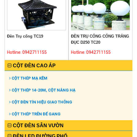
Đèn Trụ cổng TC19
ĐÈN TRỤ CỔNG CỔNG TRẮNG
ĐỤC D250 TC20
Hotline: 0942711155
Hotline: 0942711155
CỘT ĐÈN CAO ÁP
CỘT THÉP MẠ KẼM
CỘT THÉP 14-20M, CỘT NÂNG HẠ
CỘT ĐÈN TÍN HIỆU GIAO THÔNG
CỘT THÉP TRÊN ĐẾ GANG
CỘT ĐÈN SÂN VƯỜN
ĐÈN LED ĐƯỜNG PHỐ