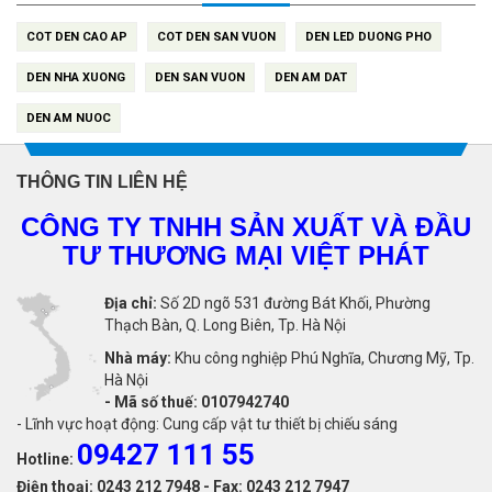
COT DEN CAO AP
COT DEN SAN VUON
DEN LED DUONG PHO
DEN NHA XUONG
DEN SAN VUON
DEN AM DAT
DEN AM NUOC
THÔNG TIN LIÊN HỆ
CÔNG TY TNHH SẢN XUẤT VÀ ĐẦU
TƯ THƯƠNG MẠI VIỆT PHÁT
Địa chỉ:
Số 2D ngõ 531 đường Bát Khối, Phường
Thạch Bàn, Q. Long Biên, Tp. Hà Nội
Nhà máy:
Khu công nghiệp Phú Nghĩa, Chương Mỹ, Tp.
Hà Nội
-
Mã số thuế: 0107942740
- Lĩnh vực hoạt động: Cung cấp vật tư thiết bị chiếu sáng
09427 111 55
Hotline:
Điện thoại: 0243 212 7948 - Fax: 0243 212 7947