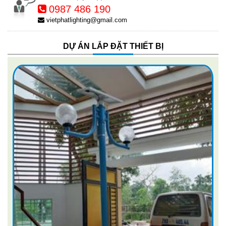
0987 486 190
vietphatlighting@gmail.com
DỰ ÁN LẮP ĐẶT THIẾT BỊ