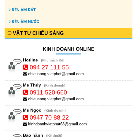
ĐÈN ÂM ĐẤT
ĐÈN ÂM NƯỚC
VẬT TƯ CHIẾU SÁNG
KINH DOANH ONLINE
Hotline
(Phụ trách Kd)
094 27 111 55
chieusang.vietphat@gmail.com
Ms Thủy
(Kinh doanh)
0911 520 660
chieusang.vietphat@gmail.com
Ms Ngọc
(Kinh doanh)
0947 70 88 22
kinhdoanhvietphat68@gmail.com
Bảo hành
(Kỹ thuật)