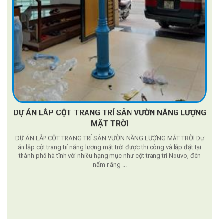
DỰ ÁN LẮP CỘT TRANG TRÍ SÂN VƯỜN NĂNG LƯỢNG
MẶT TRỜI
DỰ ÁN LẮP CỘT TRANG TRÍ SÂN VƯỜN NĂNG LƯỢNG MẶT TRỜI Dự
án lắp cột trang trí năng lượng mặt trời được thi công và lắp đặt tại
thành phố hà tĩnh với nhiều hạng mục như cột trang trí Nouvo, đèn
nấm năng ...
g