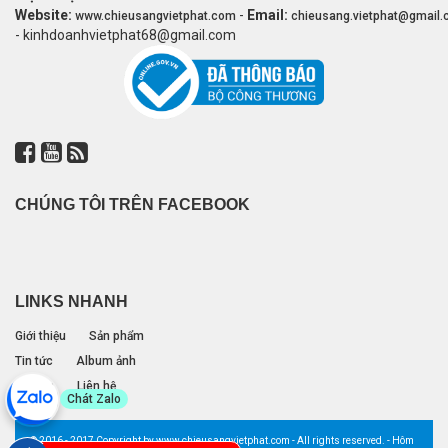
Website:
-
Email:
www.chieusangvietphat.com
chieusang.vietphat@gmail
- kinhdoanhvietphat68@gmail.com
CHÚNG TÔI TRÊN FACEBOOK
LINKS NHANH
Giới thiệu
Sản phẩm
Tin tức
Album ảnh
Đối tác
Liên hệ
Chát Zalo
© 2016 - 2017 Copyright by www.chieusangvietphat.com - All rights reserved. - Hôm