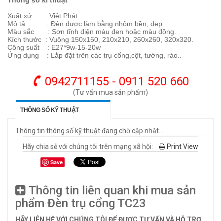
Thông số kĩ thuật
Xuất xứ : Việt Phát
Mô tả : Đèn được làm bằng nhôm bền, đẹp
Màu sắc : Sơn tĩnh điện màu đen hoặc màu đồng.
Kích thước : Vuông 150x150, 210x210, 260x260, 320x320.
Công suất : E27*9w-15-20w
Ứng dụng : Lắp đặt trên các trụ cổng,cột, tường, rào..
0942711155 - 0911 520 660
(Tư vấn mua sản phẩm)
THÔNG SỐ KỸ THUẬT
Thông tin thông số kỹ thuật đang chờ cập nhật...
Hãy chia sẻ với chúng tôi trên mạng xã hội:
Print View
Save
Thông tin liên quan khi mua sản
phẩm Đèn trụ cổng TC23
HÃY LIÊN HỆ VỚI CHÚNG TÔI ĐỂ ĐƯỢC TƯ VẤN VÀ HỖ TRỢ