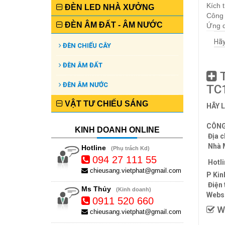
Kích 
ĐÈN LED NHÀ XƯỞNG
Công
ĐÈN ÂM ĐẤT - ÂM NƯỚC
Ứng d
Hãy
ĐÈN CHIẾU CÂY
ĐÈN ÂM ĐẤT
T
ĐÈN ÂM NƯỚC
TC
VẬT TƯ CHIẾU SÁNG
HÃY 
CÔNG
KINH DOANH ONLINE
Địa c
Nhà 
Hotline
(Phụ trách Kd)
094 27 111 55
Hotli
chieusang.vietphat@gmail.com
P Kin
Điện 
Ms Thủy
(Kinh doanh)
Websi
0911 520 660
We
chieusang.vietphat@gmail.com