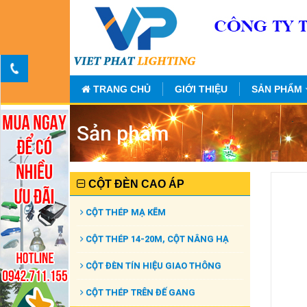
TRANG CHỦ
GIỚI THIỆU
SẢN PHẨM
Sản phẩm
CỘT ĐÈN CAO ÁP
CỘT THÉP MẠ KẼM
CỘT THÉP 14-20M, CỘT NÂNG HẠ
CỘT ĐÈN TÍN HIỆU GIAO THÔNG
CỘT THÉP TRÊN ĐẾ GANG