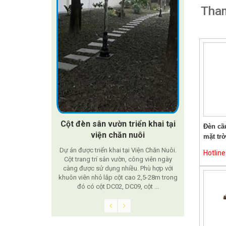
Tham
DỰ ÁN LẮP CỘT TRANG TRÍ SÂN
Cầu
VƯỜN NĂNG LƯỢNG MẶT TRỜI
Dự án được t
DỰ ÁN LẮP CỘT TRANG TRÍ SÂN VƯỜN
NĂNG LƯỢNG MẶT TRỜI Dự án lắp cột
trang trí năng lượng mặt trời được thi công
iển khai tại
và lắp đặt tại thành phố hà tĩnh với nhiều
Đèn cầ
nuôi
hạng mục như cột trang trí Nouvo, đèn
mặt trờ
nấm năng ...
 Viện Chăn Nuôi.
Hotlin
công viên ngày
u. Phù hợp với
o 2,5-28m trong
9, cột ...