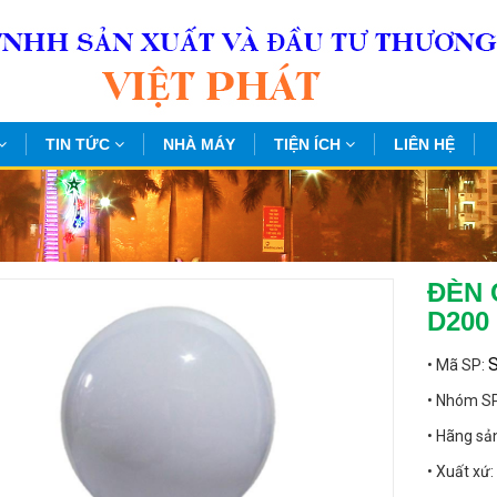
TIN TỨC
NHÀ MÁY
TIỆN ÍCH
LIÊN HỆ
ĐÈN 
D200
• Mã SP:
• Nhóm S
• Hãng sả
• Xuất xứ