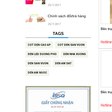
25/7/2017
Chính sách đổi/trả hàng
25/7/2017
Đèn trụ
TAGS
Hotlin
COT DEN CAO AP
COT DEN SAN VUON
DEN LED DUONG PHO
DEN NHA XUONG
DEN SAN VUON
DEN AM DAT
DEN AM NUOC
Đèn tr
Hotlin