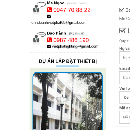
Ms Ngọc
(Kinh doanh)
0947 70 88 22
Do
File 
kinhdoanhvietphat68@gmail.com
L
Bảo hành
(Kỹ thuật)
0987 486 190
Quý kh
vietphatlighting@gmail.com
Họ và
DỰ ÁN LẮP ĐẶT THIẾT BỊ
Email
Vui l
Mã an