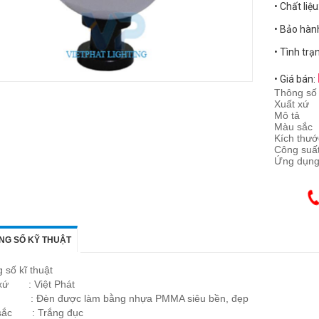
• Chất liệu
• Bảo hàn
• Tình trạ
• Giá bán:
Thông số 
Xuất xứ 
Mô tả :
Màu sắc
Kích thướ
Công suấ
Ứng dụng 
NG SỐ KỸ THUẬT
 số kĩ thuật
xứ : Việt Phát
ả : Đèn được làm bằng nhựa PMMA siêu bền, đẹp
sắc : Trắng đục