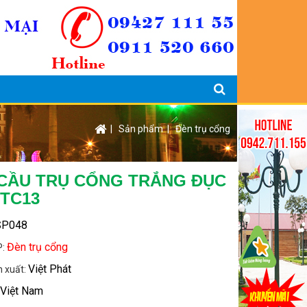
|
Sản phẩm
|
Đèn trụ cổng
CẦU TRỤ CỔNG TRẮNG ĐỤC
 TC13
SP048
Đèn trụ cổng
P:
Việt Phát
n xuất:
Việt Nam
: