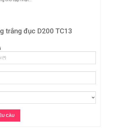
ng trắng đục D200 TC13
i