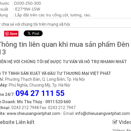
thước : D200-250-300.
 suất : E27*9W-15W.
ụng : Lắp đặt trên các trụ cổng,cột, tường, rào..
 chia sẻ với chúng tôi trên mạng xã hội:
Save
hông tin liên quan khi mua sản phẩm Đèn
13
LIÊN HỆ VỚI CHÚNG TÔI ĐỂ ĐƯỢC TƯ VẤN VÀ HỖ TRỢ NHANH NHẤT
 TY TNHH SẢN XUẤT VÀ ĐẦU TƯ THƯƠNG MẠI VIỆT PHÁT
hỉ:
Phường Thạch Bàn, Q. Long Biên, Tp. Hà Nội
Máy:
Phú Nghĩa, Chương Mỹ, Tp. Hà Nội
094 27 111 55
ne 24/7:
h Doanh: Ms Thu Thủy
-
0911 520 660
thoại:
0243 212 7948 Fax: 0243 212 7947
te:
www.chieusangvietphat.com
- Email:
info@chieusangvietphat.com
bsite Liên kết
Vide
Videos đa