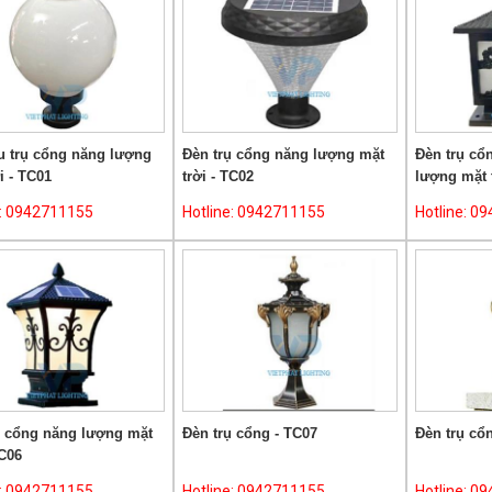
Cột đèn trang trí sân vườn - Dự
án triển khai tại Đền Trần Thái
Bình
Việt phát lighting là đơn vị chuyển cung
cấp cột đèn cao áp, đèn cao áp, đèn led
đường phố, đèn nhà xưởng, đèn led
xưởng, đèn sân vườn, cột đèn sân vườn và
u trụ cổng năng lượng
Đèn trụ cổng năng lượng mặt
Đèn trụ cổ
 17-10 Lạng Sơn
nhiều loại khác. Mọi chi tiết xin liên hệ để
i - TC01
trời - TC02
lượng mặt 
được tư vấn tốt nhất ...
riền khai tại Cầu 17 tháng 10
Tp Lạng Sơn ...
e: 0942711155
Hotline: 0942711155
Hotline: 0
ụ cổng năng lượng mặt
Đèn trụ cổng - TC07
Đèn trụ cổ
TC06
e: 0942711155
Hotline: 0942711155
Hotline: 0