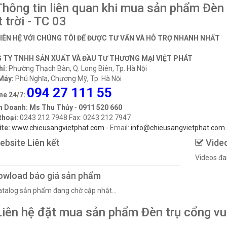
hông tin liên quan khi mua sản phẩm Đèn
 trời - TC 03
LIÊN HỆ VỚI CHÚNG TÔI ĐỂ ĐƯỢC TƯ VẤN VÀ HỖ TRỢ NHANH NHẤT
 TY TNHH SẢN XUẤT VÀ ĐẦU TƯ THƯƠNG MẠI VIỆT PHÁT
hỉ:
Phường Thạch Bàn, Q. Long Biên, Tp. Hà Nội
Máy:
Phú Nghĩa, Chương Mỹ, Tp. Hà Nội
094 27 111 55
ne 24/7:
h Doanh: Ms Thu Thủy
-
0911 520 660
thoại:
0243 212 7948 Fax: 0243 212 7947
te:
www.chieusangvietphat.com
- Email:
info@chieusangvietphat.com
bsite Liên kết
Vide
Videos đa
wload báo giá sản phẩm
Catalog sản phẩm đang chờ cập nhật...
iên hệ đặt mua sản phẩm Đèn trụ cổng vuô