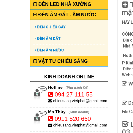
T
ĐÈN LED NHÀ XƯỞNG
mặt
ĐÈN ÂM ĐẤT - ÂM NƯỚC
HÃY 
ĐÈN CHIẾU CÂY
CÔNG
ĐÈN ÂM ĐẤT
Địa c
Nhà 
ĐÈN ÂM NƯỚC
Hotli
VẬT TƯ CHIẾU SÁNG
P Kin
Điện 
Websi
KINH DOANH ONLINE
We
Hotline
(Phụ trách Kd)
094 27 111 55
chieusang.vietphat@gmail.com
Do
Ms Thủy
File 
(Kinh doanh)
0911 520 660
L
chieusang.vietphat@gmail.com
03