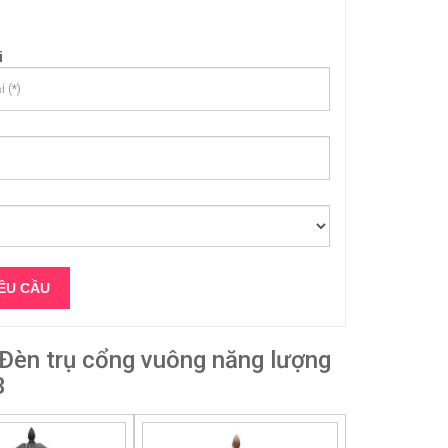
i
èn trụ cổng vuông năng lượng
3