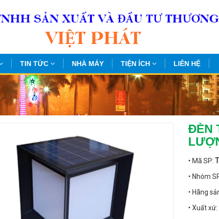
TIN TỨC
NHÀ MÁY
TIỆN ÍCH
LIÊN HỆ
ĐÈN 
LƯỢN
• Mã SP:
• Nhóm S
• Hãng sả
• Xuất xứ