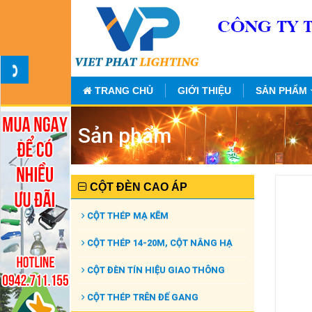
TRANG CHỦ
GIỚI THIỆU
SẢN PHẨM
Sản phẩm
CỘT ĐÈN CAO ÁP
CỘT THÉP MẠ KẼM
CỘT THÉP 14-20M, CỘT NÂNG HẠ
CỘT ĐÈN TÍN HIỆU GIAO THÔNG
CỘT THÉP TRÊN ĐẾ GANG