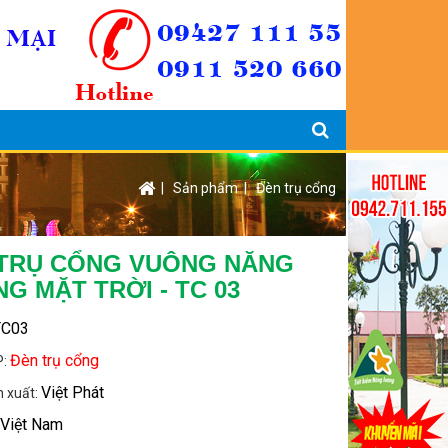
|
Sản phẩm
|
Đèn trụ cổng
TRỤ CỔNG VUÔNG NĂNG
G MẶT TRỜI - TC 03
TC03
Đèn trụ cổng
P:
Việt Phát
n xuất:
Việt Nam
: