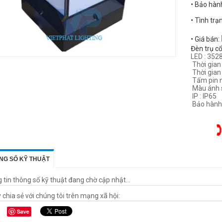
• Bảo hàn
• Tình trạ
• Giá bán:
Đèn trụ c
LED : 352
Thời gian 
Thời gian
Tấm pin m
Màu ánh s
IP : IP65
Bảo hành
NG SỐ KỸ THUẬT
tin thông số kỹ thuật đang chờ cập nhật...
 chia sẻ với chúng tôi trên mạng xã hội:
Save