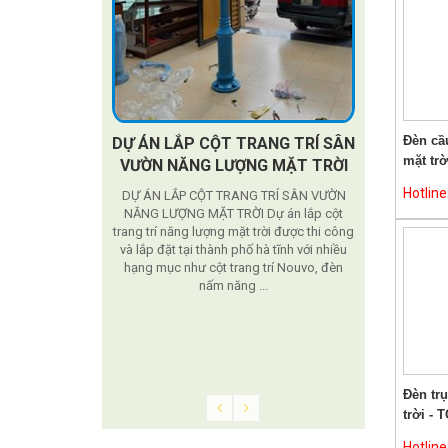
Đèn cầ
DỰ ÁN LẮP CỘT TRANG TRÍ SÂN
Cầu
mặt trờ
VƯỜN NĂNG LƯỢNG MẶT TRỜI
Dự án được t
Hotlin
DỰ ÁN LẮP CỘT TRANG TRÍ SÂN VƯỜN
NĂNG LƯỢNG MẶT TRỜI Dự án lắp cột
trang trí năng lượng mặt trời được thi công
iển khai tại
và lắp đặt tại thành phố hà tĩnh với nhiều
nuôi
hạng mục như cột trang trí Nouvo, đèn
nấm năng ...
 Viện Chăn Nuôi.
công viên ngày
u. Phù hợp với
o 2,5-28m trong
9, cột ...
Đèn tr
trời - 
Hotlin