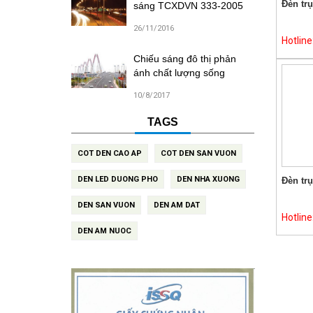
Đèn trụ
sáng TCXDVN 333-2005
26/11/2016
Hotlin
Chiếu sáng đô thị phản
ánh chất lượng sống
10/8/2017
TAGS
COT DEN CAO AP
COT DEN SAN VUON
DEN LED DUONG PHO
DEN NHA XUONG
Đèn tr
DEN SAN VUON
DEN AM DAT
Hotlin
DEN AM NUOC