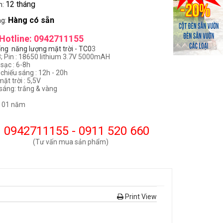
12 tháng
h:
Hàng có sẵn
ng:
Hotline: 0942711155
ổng năng lượng mặt trời - TC0
3
8; Pin : 18650 lithium 3.7V 5000mAH
sạc : 6-8h
 chiếu sáng : 12h - 20h
ặt trời : 5,5V
áng: trắng & vàng
 01 năm
0942711155 - 0911 520 660
(Tư vấn mua sản phẩm)
Print View