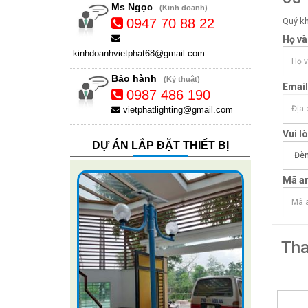
Ms Ngọc
(Kinh doanh)
0947 70 88 22
Quý kh
Họ và
kinhdoanhvietphat68@gmail.com
Bảo hành
(Kỹ thuật)
Email
0987 486 190
vietphatlighting@gmail.com
Vui l
DỰ ÁN LẮP ĐẶT THIẾT BỊ
Mã an
Tha