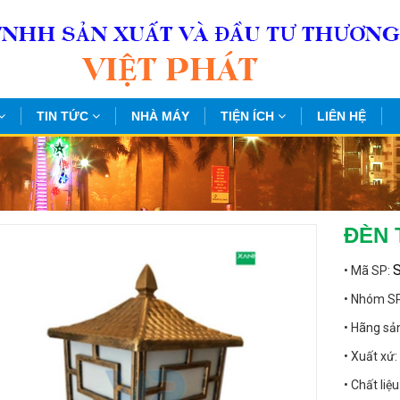
TIN TỨC
NHÀ MÁY
TIỆN ÍCH
LIÊN HỆ
ĐÈN 
• Mã SP:
• Nhóm S
• Hãng sả
• Xuất xứ
• Chất liệu