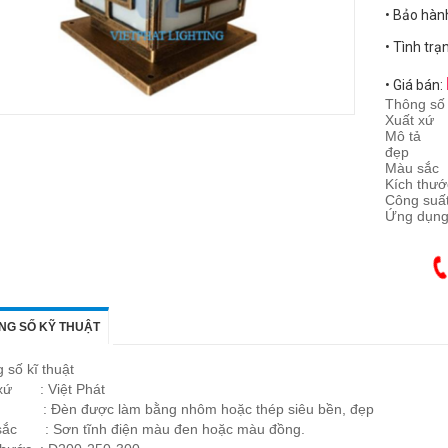
• Bảo hàn
• Tình trạ
• Giá bán:
Thông số 
Xuất xứ 
Mô tả : 
đẹp
Màu sắc 
Kích thướ
Công suấ
Ứng dụng 
NG SỐ KỸ THUẬT
 số kĩ thuật
xứ : Việt Phát
ả : Đèn được làm bằng nhôm hoặc thép siêu bền, đẹp
ắc : Sơn tĩnh điện màu đen hoặc màu đồng.