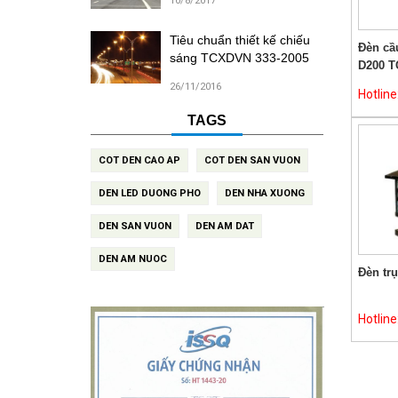
10/8/2017
Tiêu chuẩn thiết kế chiếu
Đèn cầu
sáng TCXDVN 333-2005
D200 T
26/11/2016
Hotlin
TAGS
COT DEN CAO AP
COT DEN SAN VUON
DEN LED DUONG PHO
DEN NHA XUONG
DEN SAN VUON
DEN AM DAT
DEN AM NUOC
Đèn tr
Hotlin