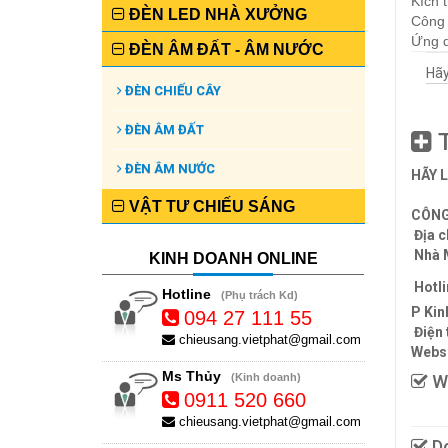
Kích 
ĐÈN LED NHÀ XƯỞNG
Công
Ứng d
ĐÈN ÂM ĐẤT - ÂM NƯỚC
Hãy
ĐÈN CHIẾU CÂY
ĐÈN ÂM ĐẤT
T
ĐÈN ÂM NƯỚC
HÃY 
VẬT TƯ CHIẾU SÁNG
CÔNG
Địa c
Nhà 
KINH DOANH ONLINE
Hotli
Hotline
(Phụ trách Kd)
P Kin
094 27 111 55
Điện 
chieusang.vietphat@gmail.com
Websi
Ms Thủy
(Kinh doanh)
We
0911 520 660
chieusang.vietphat@gmail.com
Do