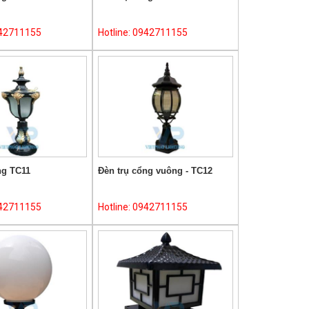
942711155
Hotline: 0942711155
ng TC11
Đèn trụ cổng vuông - TC12
942711155
Hotline: 0942711155