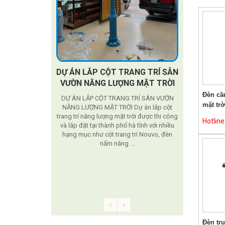
DỰ ÁN LẮP CỘT TRANG TRÍ SÂN
Cầu
VƯỜN NĂNG LƯỢNG MẶT TRỜI
Dự án được t
Đèn cầ
DỰ ÁN LẮP CỘT TRANG TRÍ SÂN VƯỜN
mặt trờ
NĂNG LƯỢNG MẶT TRỜI Dự án lắp cột
trang trí năng lượng mặt trời được thi công
Hotlin
iển khai tại
và lắp đặt tại thành phố hà tĩnh với nhiều
nuôi
hạng mục như cột trang trí Nouvo, đèn
nấm năng ...
 Viện Chăn Nuôi.
công viên ngày
u. Phù hợp với
o 2,5-28m trong
9, cột ...
Đèn tr