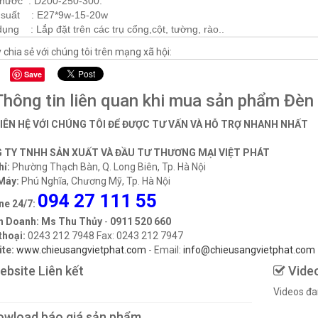
thước : D200-250-300.
 suất : E27*9w-15-20w
ụng : Lắp đặt trên các trụ cổng,cột, tường, rào..
 chia sẻ với chúng tôi trên mạng xã hội:
Save
hông tin liên quan khi mua sản phẩm Đèn
LIÊN HỆ VỚI CHÚNG TÔI ĐỂ ĐƯỢC TƯ VẤN VÀ HỖ TRỢ NHANH NHẤT
 TY TNHH SẢN XUẤT VÀ ĐẦU TƯ THƯƠNG MẠI VIỆT PHÁT
hỉ:
Phường Thạch Bàn, Q. Long Biên, Tp. Hà Nội
Máy:
Phú Nghĩa, Chương Mỹ, Tp. Hà Nội
094 27 111 55
ne 24/7:
h Doanh: Ms Thu Thủy
-
0911 520 660
thoại:
0243 212 7948 Fax: 0243 212 7947
te:
www.chieusangvietphat.com
- Email:
info@chieusangvietphat.com
bsite Liên kết
Vide
Videos đa
wload báo giá sản phẩm