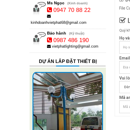
Ms Ngọc
(Kinh doanh)
File 
0947 70 88 22
L
kinhdoanhvietphat68@gmail.com
Quý kh
Bảo hành
(Kỹ thuật)
Họ và
0987 486 190
vietphatlighting@gmail.com
Email
DỰ ÁN LẮP ĐẶT THIẾT BỊ
Vui l
Mã an