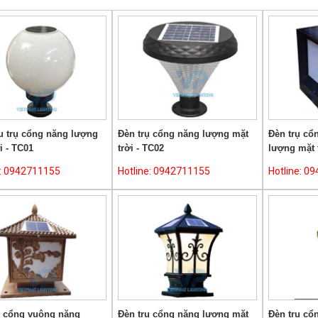
Cột đèn trang trí sân vườn - Dự
án triển khai tại Đền Trần Thái
Bình
Việt phát lighting là đơn vị chuyển cung
cấp cột đèn cao áp, đèn cao áp, đèn led
đường phố, đèn nhà xưởng, đèn led
xưởng, đèn sân vườn, cột đèn sân vườn và
 17-10 Lạng Sơn
nhiều loại khác. Mọi chi tiết xin liên hệ để
được tư vấn tốt nhất ...
riền khai tại Cầu 17 tháng 10
u trụ cổng năng lượng
Đèn trụ cổng năng lượng mặt
Đèn trụ cổ
Tp Lạng Sơn ...
i - TC01
trời - TC02
lượng mặt t
e: 0942711155
Hotline: 0942711155
Hotline: 0
ụ cổng vuông năng
Đèn trụ cổng năng lượng mặt
Đèn trụ cổ