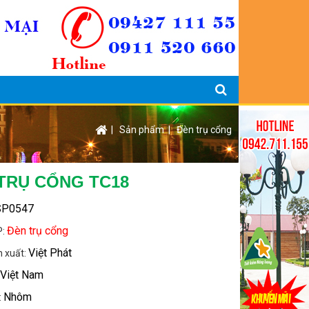
|
Sản phẩm
|
Đèn trụ cổng
TRỤ CỔNG TC18
SP0547
Đèn trụ cổng
P:
Việt Phát
n xuất:
Việt Nam
:
Nhôm
: