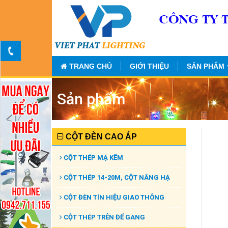
TRANG CHỦ
GIỚI THIỆU
SẢN PHẨM
Sản phẩm
CỘT ĐÈN CAO ÁP
CỘT THÉP MẠ KẼM
CỘT THÉP 14-20M, CỘT NÂNG HẠ
CỘT ĐÈN TÍN HIỆU GIAO THÔNG
CỘT THÉP TRÊN ĐẾ GANG