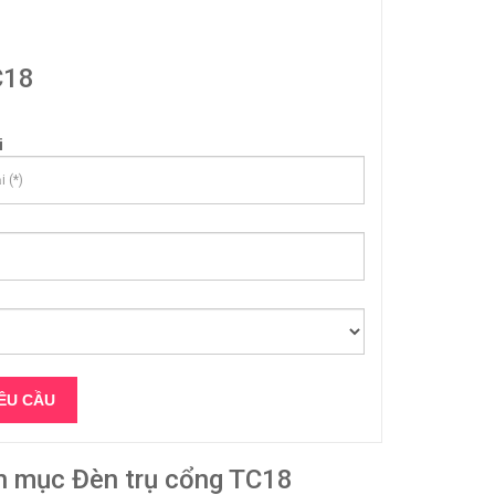
C18
i
n mục Đèn trụ cổng TC18