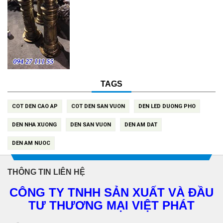
TAGS
COT DEN CAO AP
COT DEN SAN VUON
DEN LED DUONG PHO
DEN NHA XUONG
DEN SAN VUON
DEN AM DAT
DEN AM NUOC
THÔNG TIN LIÊN HỆ
CÔNG TY TNHH SẢN XUẤT VÀ ĐẦU
TƯ THƯƠNG MẠI VIỆT PHÁT