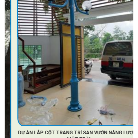
DỰ ÁN LẮP CỘT TRANG TRÍ SÂN VƯỜN NĂNG LƯỢNG