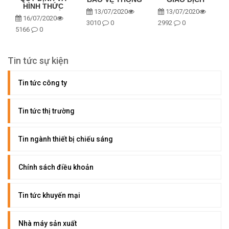
HÌNH THỨC
TIN CÁ NHÂN
CHUNG
13/07/2020
13/07/2020
THANH TOÁN
CỦA NGƯỜI
16/07/2020
TIÊU DÙNG
3010
0
2992
0
5166
0
Tin tức sự kiện
Tin tức công ty
Tin tức thị trường
Tin ngành thiết bị chiếu sáng
Chính sách điều khoản
Tin tức khuyến mại
Nhà máy sản xuất