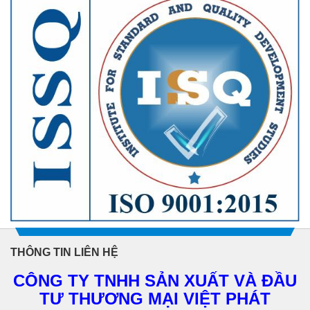
THÔNG TIN LIÊN HỆ
CÔNG TY TNHH SẢN XUẤT VÀ ĐẦU
TƯ THƯƠNG MẠI VIỆT PHÁT