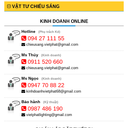
VẬT TƯ CHIẾU SÁNG
KINH DOANH ONLINE
Hotline
(Phụ trách Kd)
094 27 111 55
chieusang.vietphat@gmail.com
Ms Thủy
(Kinh doanh)
0911 520 660
chieusang.vietphat@gmail.com
Ms Ngọc
(Kinh doanh)
0947 70 88 22
kinhdoanhvietphat68@gmail.com
Bảo hành
(Kỹ thuật)
0987 486 190
vietphatlighting@gmail.com