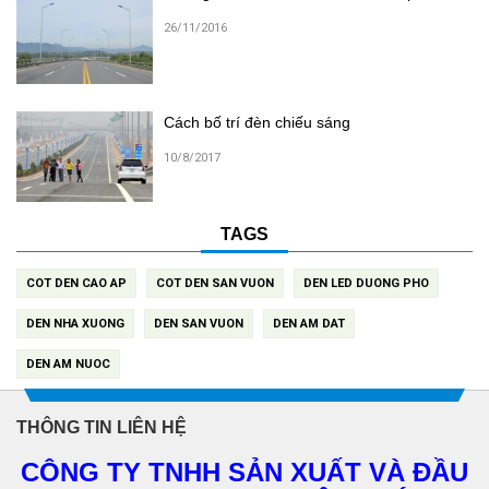
26/11/2016
Cách bố trí đèn chiếu sáng
10/8/2017
TAGS
COT DEN CAO AP
COT DEN SAN VUON
DEN LED DUONG PHO
DEN NHA XUONG
DEN SAN VUON
DEN AM DAT
DEN AM NUOC
THÔNG TIN LIÊN HỆ
CÔNG TY TNHH SẢN XUẤT VÀ ĐẦU