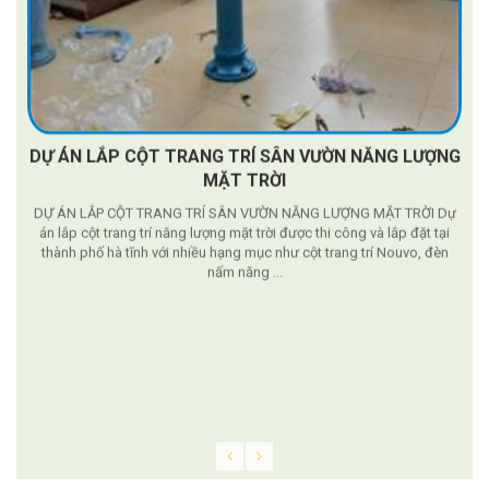
DỰ ÁN LẮP CỘT TRANG TRÍ SÂN VƯỜN NĂNG LƯỢNG
MẶT TRỜI
DỰ ÁN LẮP CỘT TRANG TRÍ SÂN VƯỜN NĂNG LƯỢNG MẶT TRỜI Dự
án lắp cột trang trí năng lượng mặt trời được thi công và lắp đặt tại
thành phố hà tĩnh với nhiều hạng mục như cột trang trí Nouvo, đèn
nấm năng ...
g