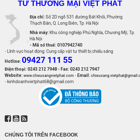
TƯ THƯƠNG MẠI VIỆT PHÁT
Địa chỉ:
Số 2D ngõ 531 đường Bát Khối, Phường
Thạch Bàn, Q. Long Biên, Tp. Hà Nội
Nhà máy:
Khu công nghiệp Phú Nghĩa, Chương Mỹ, Tp.
Hà Nội
-
Mã số thuế: 0107942740
- Lĩnh vực hoạt động: Cung cấp vật tư thiết bị chiếu sáng
09427 111 55
Hotline:
Điện thoại: 0243 212 7948 - Fax: 0243 212 7947
Website:
-
Email:
www.chieusangvietphat.com
chieusang.vietphat@gmail
- kinhdoanhvietphat68@gmail.com
CHÚNG TÔI TRÊN FACEBOOK