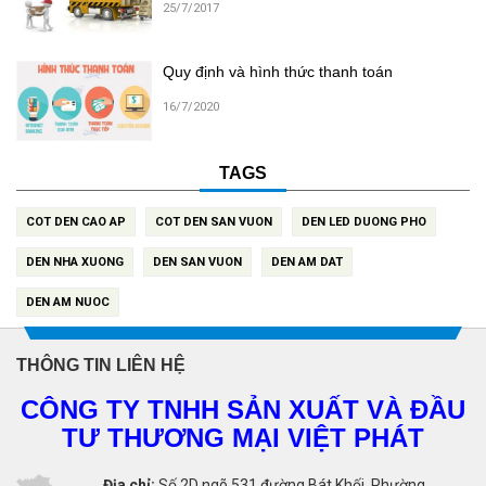
25/7/2017
Quy định và hình thức thanh toán
16/7/2020
TAGS
COT DEN CAO AP
COT DEN SAN VUON
DEN LED DUONG PHO
DEN NHA XUONG
DEN SAN VUON
DEN AM DAT
DEN AM NUOC
THÔNG TIN LIÊN HỆ
CÔNG TY TNHH SẢN XUẤT VÀ ĐẦU
TƯ THƯƠNG MẠI VIỆT PHÁT
Địa chỉ:
Số 2D ngõ 531 đường Bát Khối, Phường