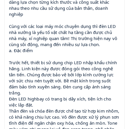
dàng lựa chọn từng kích thước và công suất khác
nhau theo nhu cầu sử dụng của bản thân, doanh
nghiệp
Cùng với các loại máy móc chuyên dụng thì đèn LED
nhà xưởng là yếu tố vật chất hạ tầng cần được chủ
nhà máy, xí nghiệp quan tâm! Thị trường hiện nay vô
cùng sôi động, mang đến nhiều sự lựa chọn.
a. Đặc điểm
Trước hết, thiết bị sử dụng chip LED nhập khẩu chính
hãng. Linh kiện này được đóng gói theo công nghệ
tân tiến. Chúng được bảo vệ bởi lớp kính cường lực
với sức chịu nén tuyệt vời. Bề mặt kính trong suốt
đảm bảo tính xuyên sáng. Đèn cung cấp ánh sáng
trắng.
Đèn LED highbay có trang bị dây xích, tiện ích cho
việc lắp đặt.
Thân đèn và chóa đèn được chế tạo từ hợp kim nhôm,
có khả năng chịu lực cao. Vỏ đèn được xử lý phun sơn
tĩnh điện để ngăn chặn oxy hóa, chống ăn mòn. Tone
màu xám ghi mang lại vẻ đẹp sang trọng, nhã nhặn.