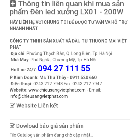
Thông tin liên quan khi mua sản
phẩm Đèn led xưởng LX01 - 200W
HÃY LIÊN HỆ VỚI CHÚNG TÔI ĐỂ ĐƯỢC TƯ VẤN VÀ HỖ TRỢ
NHANH NHẤT
CÔNG TY TNHH SẢN XUẤT VÀ ĐẦU TƯ THƯƠNG MẠI VIỆT
PHÁT
Địa chỉ:
Phường Thạch Bàn, Q. Long Biên, Tp. Hà Nội
Nhà Máy:
Phú Nghĩa, Chương Mỹ, Tp. Hà Nội
094 27 111 55
Hotline 24/7:
P Kinh Doanh: Ms Thu Thủy
-
0911 520 660
Điện thoại:
0243 212 7948 Fax: 0243 212 7947
Website:
www.chieusangvietphat.com
- Email:
info@chieusangvietphat.com
Website Liên kết
Dowload báo giá sản phẩm
File Catalog sản phẩm đang chờ cập nhật...