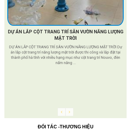
DỰ ÁN LẮP CỘT TRANG TRÍ SÂN VƯỜN NĂNG LƯỢNG
MẶT TRỜI
DỰ ÁN LẮP CỘT TRANG TRÍ SÂN VƯỜN NĂNG LƯỢNG MẶT TRỜI Dự
án lắp cột trang trí năng lượng mặt trời được thi công và lắp đặt tại
thành phố hà tĩnh với nhiều hạng mục như cột trang trí Nouvo, đèn
nấm năng ...
g
ĐỐI TÁC -THƯƠNG HIỆU