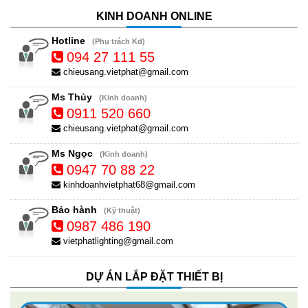
KINH DOANH ONLINE
Hotline
(Phụ trách Kd)
094 27 111 55
chieusang.vietphat@gmail.com
Ms Thủy
(Kinh doanh)
0911 520 660
chieusang.vietphat@gmail.com
Ms Ngọc
(Kinh doanh)
0947 70 88 22
kinhdoanhvietphat68@gmail.com
Bảo hành
(Kỹ thuật)
0987 486 190
vietphatlighting@gmail.com
DỰ ÁN LẮP ĐẶT THIẾT BỊ