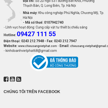
Địa chỉ:
Số 2D ngõ 531 đường Bát Khối, Phường
Thạch Bàn, Q. Long Biên, Tp. Hà Nội
Nhà máy:
Khu công nghiệp Phú Nghĩa, Chương Mỹ, Tp.
Hà Nội
-
Mã số thuế: 0107942740
- Lĩnh vực hoạt động: Cung cấp vật tư thiết bị chiếu sáng
09427 111 55
Hotline:
Điện thoại: 0243 212 7948 - Fax: 0243 212 7947
Website:
-
Email:
www.chieusangvietphat.com
chieusang.vietphat@gmail
- kinhdoanhvietphat68@gmail.com
CHÚNG TÔI TRÊN FACEBOOK