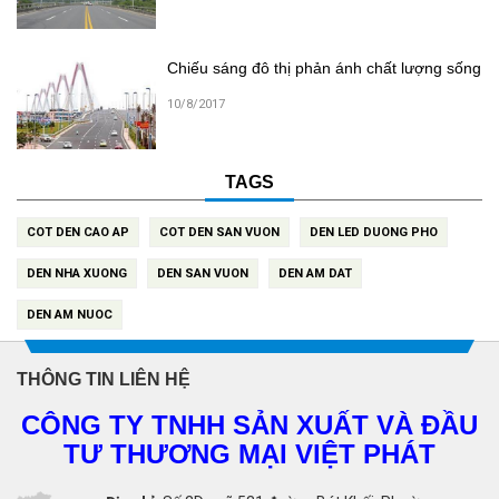
Chiếu sáng đô thị phản ánh chất lượng sống
10/8/2017
TAGS
COT DEN CAO AP
COT DEN SAN VUON
DEN LED DUONG PHO
DEN NHA XUONG
DEN SAN VUON
DEN AM DAT
DEN AM NUOC
THÔNG TIN LIÊN HỆ
CÔNG TY TNHH SẢN XUẤT VÀ ĐẦU
TƯ THƯƠNG MẠI VIỆT PHÁT