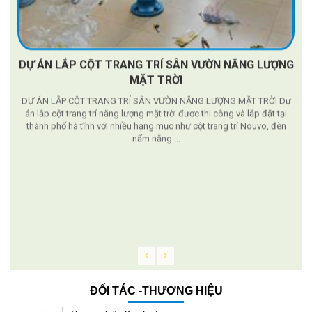
DỰ ÁN LẮP CỘT TRANG TRÍ SÂN VƯỜN NĂNG LƯỢNG
MẶT TRỜI
DỰ ÁN LẮP CỘT TRANG TRÍ SÂN VƯỜN NĂNG LƯỢNG MẶT TRỜI Dự
án lắp cột trang trí năng lượng mặt trời được thi công và lắp đặt tại
thành phố hà tĩnh với nhiều hạng mục như cột trang trí Nouvo, đèn
nấm năng ...
g
ĐỐI TÁC -THƯƠNG HIỆU