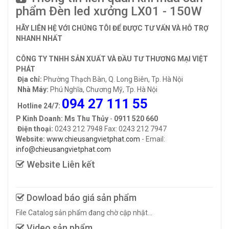
phẩm Đèn led xưởng LX01 - 150W
HÃY LIÊN HỆ VỚI CHÚNG TÔI ĐỂ ĐƯỢC TƯ VẤN VÀ HỖ TRỢ
NHANH NHẤT
CÔNG TY TNHH SẢN XUẤT VÀ ĐẦU TƯ THƯƠNG MẠI VIỆT
PHÁT
Địa chỉ:
Phường Thạch Bàn, Q. Long Biên, Tp. Hà Nội
Nhà Máy:
Phú Nghĩa, Chương Mỹ, Tp. Hà Nội
094 27 111 55
Hotline 24/7:
P Kinh Doanh: Ms Thu Thủy
-
0911 520 660
Điện thoại:
0243 212 7948 Fax: 0243 212 7947
Website:
www.chieusangvietphat.com
- Email:
info@chieusangvietphat.com
Website Liên kết
Dowload báo giá sản phẩm
File Catalog sản phẩm đang chờ cập nhật...
Video sản phẩm