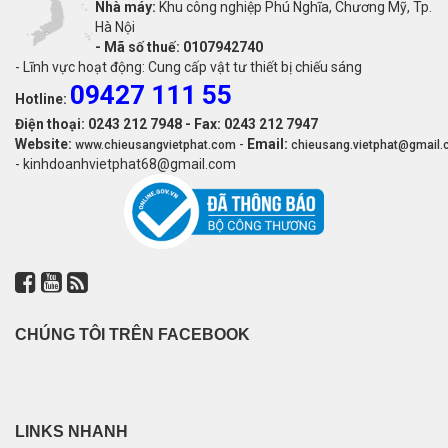
Nhà máy:
Khu công nghiệp Phú Nghĩa, Chương Mỹ, Tp.
Hà Nội
-
Mã số thuế: 0107942740
- Lĩnh vực hoạt động: Cung cấp vật tư thiết bị chiếu sáng
09427 111 55
Hotline:
Điện thoại: 0243 212 7948 - Fax: 0243 212 7947
Website:
-
Email:
www.chieusangvietphat.com
chieusang.vietphat@gmail
- kinhdoanhvietphat68@gmail.com
CHÚNG TÔI TRÊN FACEBOOK
LINKS NHANH