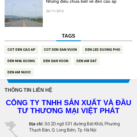
Những điều chưa biết về đèn cáo áp
26/11/2016
TAGS
COT DEN CAO AP
COT DEN SAN VUON
DEN LED DUONG PHO
DEN NHA XUONG
DEN SAN VUON
DEN AM DAT
DEN AM NUOC
THÔNG TIN LIÊN HỆ
CÔNG TY TNHH SẢN XUẤT VÀ ĐẦU
TƯ THƯƠNG MẠI VIỆT PHÁT
Địa chỉ:
Số 2D ngõ 531 đường Bát Khối, Phường
Thạch Bàn, Q. Long Biên, Tp. Hà Nội