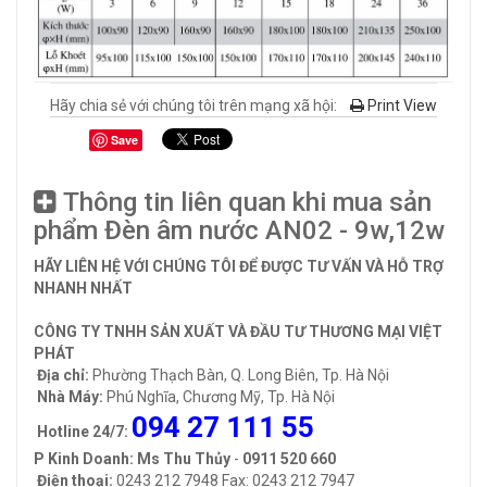
Hãy chia sẻ với chúng tôi trên mạng xã hội:
Print View
Save
Thông tin liên quan khi mua sản
phẩm Đèn âm nước AN02 - 9w,12w
HÃY LIÊN HỆ VỚI CHÚNG TÔI ĐỂ ĐƯỢC TƯ VẤN VÀ HỖ TRỢ
NHANH NHẤT
CÔNG TY TNHH SẢN XUẤT VÀ ĐẦU TƯ THƯƠNG MẠI VIỆT
PHÁT
Địa chỉ:
Phường Thạch Bàn, Q. Long Biên, Tp. Hà Nội
Nhà Máy:
Phú Nghĩa, Chương Mỹ, Tp. Hà Nội
094 27 111 55
Hotline 24/7:
P Kinh Doanh: Ms Thu Thủy
-
0911 520 660
Điện thoại:
0243 212 7948 Fax: 0243 212 7947