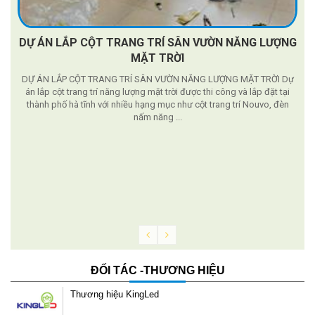
DỰ ÁN LẮP CỘT TRANG TRÍ SÂN VƯỜN NĂNG LƯỢNG
MẶT TRỜI
DỰ ÁN LẮP CỘT TRANG TRÍ SÂN VƯỜN NĂNG LƯỢNG MẶT TRỜI Dự
án lắp cột trang trí năng lượng mặt trời được thi công và lắp đặt tại
thành phố hà tĩnh với nhiều hạng mục như cột trang trí Nouvo, đèn
nấm năng ...
g
ĐỐI TÁC -THƯƠNG HIỆU
Thương hiệu KingLed