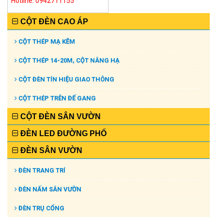
Hotline: 0942711155
CỘT ĐÈN CAO ÁP
CỘT THÉP MẠ KẼM
CỘT THÉP 14-20M, CỘT NÂNG HẠ
CỘT ĐÈN TÍN HIỆU GIAO THÔNG
CỘT THÉP TRÊN ĐẾ GANG
CỘT ĐÈN SÂN VƯỜN
ĐÈN LED ĐƯỜNG PHỐ
ĐÈN SÂN VƯỜN
ĐÈN TRANG TRÍ
ĐÈN NẤM SÂN VƯỜN
ĐÈN TRỤ CỔNG