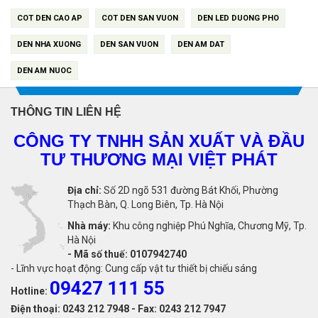
COT DEN CAO AP
COT DEN SAN VUON
DEN LED DUONG PHO
DEN NHA XUONG
DEN SAN VUON
DEN AM DAT
DEN AM NUOC
THÔNG TIN LIÊN HỆ
CÔNG TY TNHH SẢN XUẤT VÀ ĐẦU
TƯ THƯƠNG MẠI VIỆT PHÁT
Địa chỉ:
Số 2D ngõ 531 đường Bát Khối, Phường
Thạch Bàn, Q. Long Biên, Tp. Hà Nội
Nhà máy:
Khu công nghiệp Phú Nghĩa, Chương Mỹ, Tp.
Hà Nội
-
Mã số thuế: 0107942740
- Lĩnh vực hoạt động: Cung cấp vật tư thiết bị chiếu sáng
09427 111 55
Hotline:
Điện thoại: 0243 212 7948 - Fax: 0243 212 7947