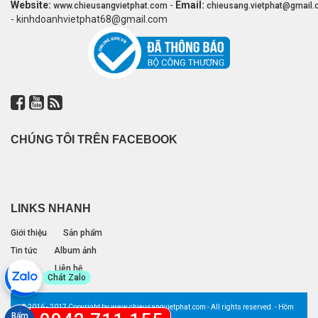
Website:
-
Email:
www.chieusangvietphat.com
chieusang.vietphat@gmail
- kinhdoanhvietphat68@gmail.com
CHÚNG TÔI TRÊN FACEBOOK
LINKS NHANH
Giới thiệu
Sản phẩm
Tin tức
Album ảnh
Đối tác
Liên hệ
Chát Zalo
© 2016 - 2017 Copyright by www.chieusangvietphat.com - All rights reserved. - Hôm
Bấm
nay: 0 lượt