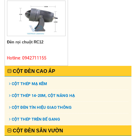
Đèn rọi chuột RC12
Hotline: 0942711155
CỘT ĐÈN CAO ÁP
CỘT THÉP MẠ KẼM
CỘT THÉP 14-20M, CỘT NÂNG HẠ
CỘT ĐÈN TÍN HIỆU GIAO THÔNG
CỘT THÉP TRÊN ĐẾ GANG
CỘT ĐÈN SÂN VƯỜN