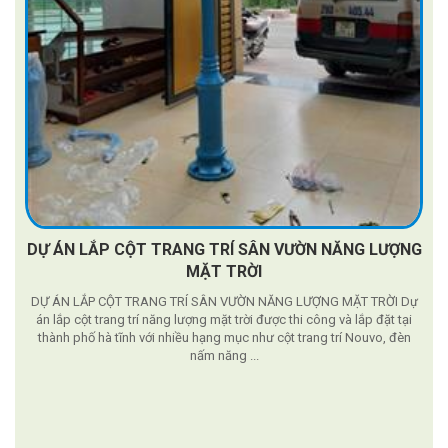
DỰ ÁN LẮP CỘT TRANG TRÍ SÂN VƯỜN NĂNG LƯỢNG
MẶT TRỜI
DỰ ÁN LẮP CỘT TRANG TRÍ SÂN VƯỜN NĂNG LƯỢNG MẶT TRỜI Dự
án lắp cột trang trí năng lượng mặt trời được thi công và lắp đặt tại
thành phố hà tĩnh với nhiều hạng mục như cột trang trí Nouvo, đèn
nấm năng ...