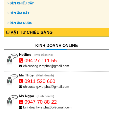
ĐÈN CHIẾU CÂY
ĐÈN ÂM ĐẤT
ĐÈN ÂM NƯỚC
VẬT TƯ CHIẾU SÁNG
KINH DOANH ONLINE
Hotline
(Phụ trách Kd)
094 27 111 55
chieusang.vietphat@gmail.com
Ms Thủy
(Kinh doanh)
0911 520 660
chieusang.vietphat@gmail.com
Ms Ngọc
(Kinh doanh)
0947 70 88 22
kinhdoanhvietphat68@gmail.com