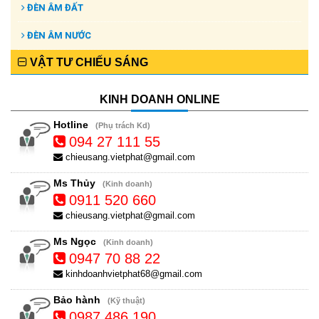
ĐÈN ÂM ĐẤT
ĐÈN ÂM NƯỚC
VẬT TƯ CHIẾU SÁNG
KINH DOANH ONLINE
Hotline
(Phụ trách Kd)
094 27 111 55
chieusang.vietphat@gmail.com
Ms Thủy
(Kinh doanh)
0911 520 660
chieusang.vietphat@gmail.com
Ms Ngọc
(Kinh doanh)
0947 70 88 22
kinhdoanhvietphat68@gmail.com
Bảo hành
(Kỹ thuật)
0987 486 190