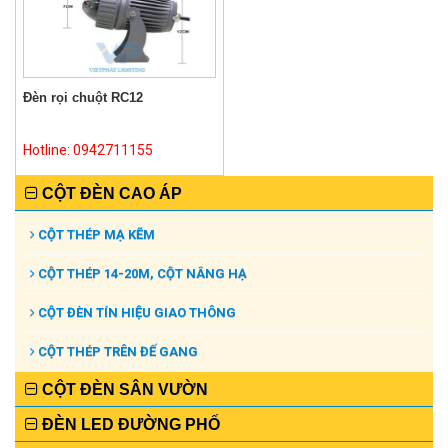
Đèn rọi chuột RC12
Hotline: 0942711155
CỘT ĐÈN CAO ÁP
CỘT THÉP MẠ KẼM
CỘT THÉP 14-20M, CỘT NÂNG HẠ
CỘT ĐÈN TÍN HIỆU GIAO THÔNG
CỘT THÉP TRÊN ĐẾ GANG
CỘT ĐÈN SÂN VƯỜN
ĐÈN LED ĐƯỜNG PHỐ