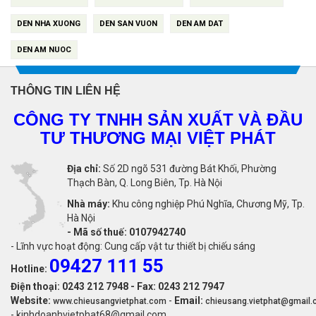
DEN NHA XUONG
DEN SAN VUON
DEN AM DAT
DEN AM NUOC
THÔNG TIN LIÊN HỆ
CÔNG TY TNHH SẢN XUẤT VÀ ĐẦU
TƯ THƯƠNG MẠI VIỆT PHÁT
Địa chỉ:
Số 2D ngõ 531 đường Bát Khối, Phường
Thạch Bàn, Q. Long Biên, Tp. Hà Nội
Nhà máy:
Khu công nghiệp Phú Nghĩa, Chương Mỹ, Tp.
Hà Nội
-
Mã số thuế: 0107942740
- Lĩnh vực hoạt động: Cung cấp vật tư thiết bị chiếu sáng
09427 111 55
Hotline:
Điện thoại: 0243 212 7948 - Fax: 0243 212 7947
Website:
-
Email:
www.chieusangvietphat.com
chieusang.vietphat@gmail
- kinhdoanhvietphat68@gmail.com