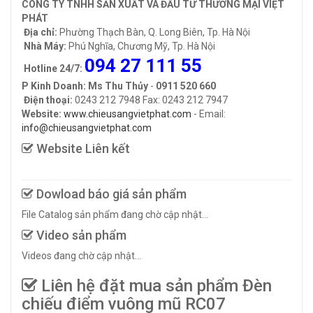
CÔNG TY TNHH SẢN XUẤT VÀ ĐẦU TƯ THƯƠNG MẠI VIỆT
PHÁT
Địa chỉ:
Phường Thạch Bàn, Q. Long Biên, Tp. Hà Nội
Nhà Máy:
Phú Nghĩa, Chương Mỹ, Tp. Hà Nội
094 27 111 55
Hotline 24/7:
P Kinh Doanh: Ms Thu Thủy
-
0911 520 660
Điện thoại:
0243 212 7948 Fax: 0243 212 7947
Website:
www.chieusangvietphat.com
- Email:
info@chieusangvietphat.com
Website Liên kết
Dowload báo giá sản phẩm
File Catalog sản phẩm đang chờ cập nhật...
Video sản phẩm
Videos đang chờ cập nhật...
Liên hệ đặt mua sản phẩm Đèn
chiếu điểm vuông mũ RC07