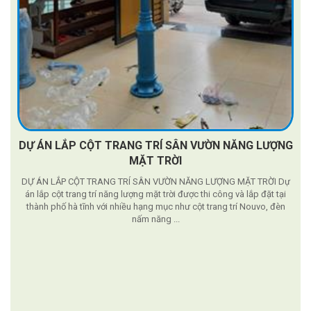
DỰ ÁN LẮP CỘT TRANG TRÍ SÂN VƯỜN NĂNG LƯỢNG
MẶT TRỜI
DỰ ÁN LẮP CỘT TRANG TRÍ SÂN VƯỜN NĂNG LƯỢNG MẶT TRỜI Dự
án lắp cột trang trí năng lượng mặt trời được thi công và lắp đặt tại
thành phố hà tĩnh với nhiều hạng mục như cột trang trí Nouvo, đèn
nấm năng ...
g