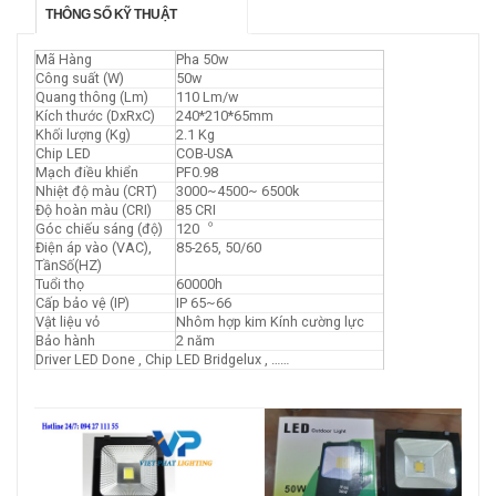
THÔNG SỐ KỸ THUẬT
Mã Hàng
Pha 50w
Công suất (W)
50w
Quang thông (Lm)
110 Lm/w
Kích thước (DxRxC)
240*210*65mm
Khối lượng (Kg)
2.1 Kg
Chip LED
COB-USA
Mạch điều khiển
PF0.98
Nhiệt độ màu (CRT)
3000~4500~ 6500k
Độ hoàn màu (CRI)
85 CRI
Góc chiếu sáng (độ)
120︒
Điện áp vào (VAC),
85-265, 50/60
TầnSố(HZ)
Tuổi thọ
60000h
Cấp bảo vệ (IP)
IP 65~66
Vật liệu vỏ
Nhôm hợp kim Kính cường lực
Bảo hành
2 năm
Driver LED Done , Chip LED Bridgelux , ……