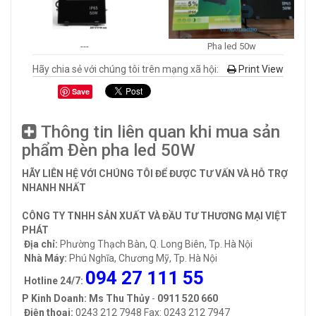
---
Pha led 50w
Hãy chia sẻ với chúng tôi trên mạng xã hội:
Print View
Save
Thông tin liên quan khi mua sản
phẩm Đèn pha led 50W
HÃY LIÊN HỆ VỚI CHÚNG TÔI ĐỂ ĐƯỢC TƯ VẤN VÀ HỖ TRỢ
NHANH NHẤT
CÔNG TY TNHH SẢN XUẤT VÀ ĐẦU TƯ THƯƠNG MẠI VIỆT
PHÁT
Địa chỉ:
Phường Thạch Bàn, Q. Long Biên, Tp. Hà Nội
Nhà Máy:
Phú Nghĩa, Chương Mỹ, Tp. Hà Nội
094 27 111 55
Hotline 24/7:
P Kinh Doanh: Ms Thu Thủy
-
0911 520 660
Điện thoại:
0243 212 7948 Fax: 0243 212 7947