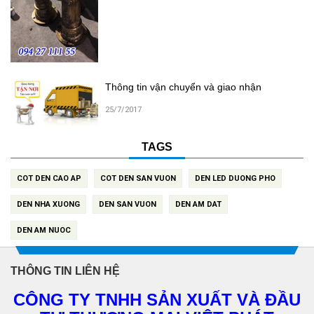
Thông tin vận chuyển và giao nhận
25/7/2017
TAGS
COT DEN CAO AP
COT DEN SAN VUON
DEN LED DUONG PHO
DEN NHA XUONG
DEN SAN VUON
DEN AM DAT
DEN AM NUOC
THÔNG TIN LIÊN HỆ
CÔNG TY TNHH SẢN XUẤT VÀ ĐẦU