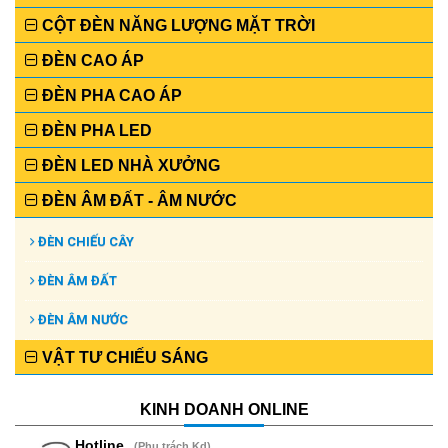
CỘT ĐÈN NĂNG LƯỢNG MẶT TRỜI
ĐÈN CAO ÁP
ĐÈN PHA CAO ÁP
ĐÈN PHA LED
ĐÈN LED NHÀ XƯỞNG
ĐÈN ÂM ĐẤT - ÂM NƯỚC
ĐÈN CHIẾU CÂY
ĐÈN ÂM ĐẤT
ĐÈN ÂM NƯỚC
VẬT TƯ CHIẾU SÁNG
KINH DOANH ONLINE
Hotline
(Phụ trách Kd)