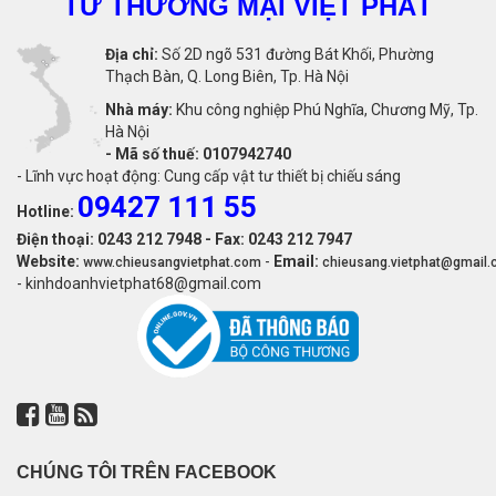
TƯ THƯƠNG MẠI VIỆT PHÁT
Địa chỉ:
Số 2D ngõ 531 đường Bát Khối, Phường
Thạch Bàn, Q. Long Biên, Tp. Hà Nội
Nhà máy:
Khu công nghiệp Phú Nghĩa, Chương Mỹ, Tp.
Hà Nội
-
Mã số thuế: 0107942740
- Lĩnh vực hoạt động: Cung cấp vật tư thiết bị chiếu sáng
09427 111 55
Hotline:
Điện thoại: 0243 212 7948 - Fax: 0243 212 7947
Website:
-
Email:
www.chieusangvietphat.com
chieusang.vietphat@gmail
- kinhdoanhvietphat68@gmail.com
CHÚNG TÔI TRÊN FACEBOOK