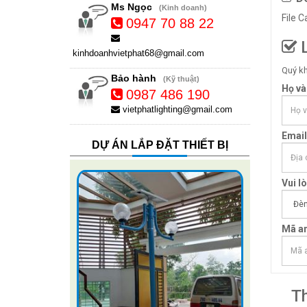
Ms Ngọc
(Kinh doanh)
File 
0947 70 88 22
L
kinhdoanhvietphat68@gmail.com
Quý kh
Bảo hành
(Kỹ thuật)
Họ và
0987 486 190
vietphatlighting@gmail.com
Email
DỰ ÁN LẮP ĐẶT THIẾT BỊ
Vui l
Mã an
T