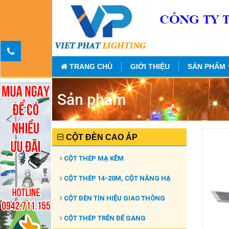
TRANG CHỦ
GIỚI THIỆU
SẢN PHẨM
Sản phẩm
CỘT ĐÈN CAO ÁP
CỘT THÉP MẠ KẼM
CỘT THÉP 14-20M, CỘT NÂNG HẠ
CỘT ĐÈN TÍN HIỆU GIAO THÔNG
CỘT THÉP TRÊN ĐẾ GANG