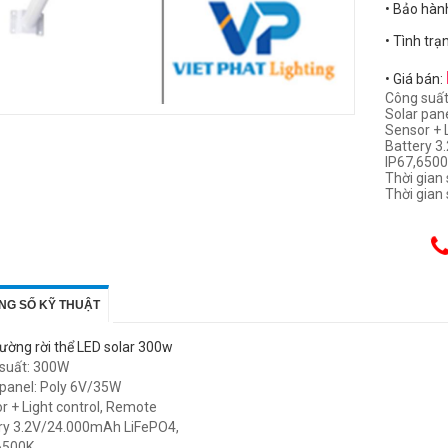
• Bảo hàn
• Tình trạ
• Giá bán:
Công suấ
Solar pan
Sensor + 
Battery 
IP67,650
Thời gian 
Thời gian 
NG SỐ KỸ THUẬT
ường rời thể LED solar 300w
suất: 300W
 panel: Poly 6V/35W
r + Light control, Remote
ry 3.2V/24.000mAh LiFePO4,
6500K