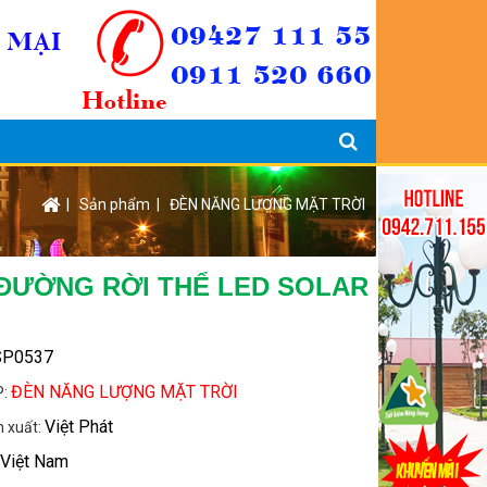
|
Sản phẩm
|
ĐÈN NĂNG LƯỢNG MẶT TRỜI
ĐƯỜNG RỜI THỂ LED SOLAR
SP0537
ĐÈN NĂNG LƯỢNG MẶT TRỜI
P:
Việt Phát
n xuất:
Việt Nam
: