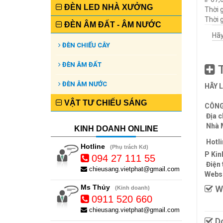
ĐÈN LED NHÀ XƯỞNG
Thời g
Thời g
ĐÈN ÂM ĐẤT - ÂM NƯỚC
Hãy
ĐÈN CHIẾU CÂY
ĐÈN ÂM ĐẤT
T
ĐÈN ÂM NƯỚC
HÃY 
VẬT TƯ CHIẾU SÁNG
CÔNG
Địa c
Nhà 
KINH DOANH ONLINE
Hotli
Hotline
(Phụ trách Kd)
P Kin
094 27 111 55
Điện 
chieusang.vietphat@gmail.com
Websi
Ms Thủy
We
(Kinh doanh)
0911 520 660
chieusang.vietphat@gmail.com
Do