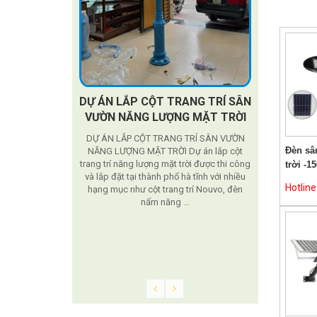
DỰ ÁN LẮP CỘT TRANG TRÍ SÂN
Cầu
VƯỜN NĂNG LƯỢNG MẶT TRỜI
Dự án được t
DỰ ÁN LẮP CỘT TRANG TRÍ SÂN VƯỜN
Đèn sâ
NĂNG LƯỢNG MẶT TRỜI Dự án lắp cột
trang trí năng lượng mặt trời được thi công
trời -1
iển khai tại
và lắp đặt tại thành phố hà tĩnh với nhiều
Hotlin
nuôi
hạng mục như cột trang trí Nouvo, đèn
nấm năng ...
 Viện Chăn Nuôi.
công viên ngày
u. Phù hợp với
o 2,5-28m trong
9, cột ...