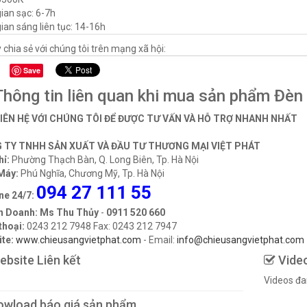
ian sạc: 6-7h
ian sáng liên tục: 14-16h
 chia sẻ với chúng tôi trên mạng xã hội:
Save
hông tin liên quan khi mua sản phẩm Đèn
LIÊN HỆ VỚI CHÚNG TÔI ĐỂ ĐƯỢC TƯ VẤN VÀ HỖ TRỢ NHANH NHẤT
 TY TNHH SẢN XUẤT VÀ ĐẦU TƯ THƯƠNG MẠI VIỆT PHÁT
hỉ:
Phường Thạch Bàn, Q. Long Biên, Tp. Hà Nội
Máy:
Phú Nghĩa, Chương Mỹ, Tp. Hà Nội
094 27 111 55
ne 24/7:
h Doanh: Ms Thu Thủy
-
0911 520 660
thoại:
0243 212 7948 Fax: 0243 212 7947
te:
www.chieusangvietphat.com
- Email:
info@chieusangvietphat.com
bsite Liên kết
Vide
Videos đa
wload báo giá sản phẩm