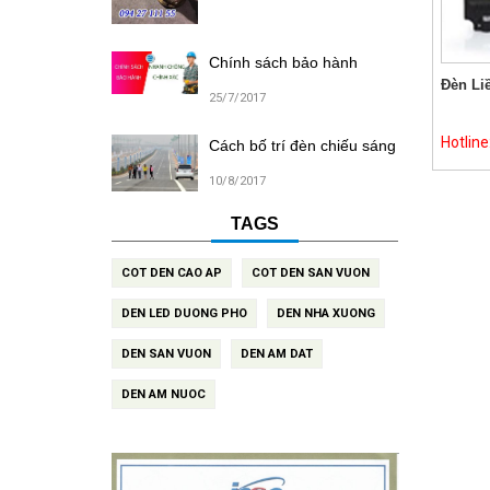
Chính sách bảo hành
Đèn Li
25/7/2017
Hotlin
Cách bố trí đèn chiếu sáng
10/8/2017
TAGS
COT DEN CAO AP
COT DEN SAN VUON
DEN LED DUONG PHO
DEN NHA XUONG
DEN SAN VUON
DEN AM DAT
DEN AM NUOC