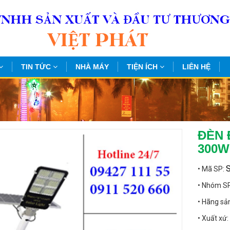
TIN TỨC
NHÀ MÁY
TIỆN ÍCH
LIÊN HỆ
ĐÈN 
300W
• Mã SP:
• Nhóm S
• Hãng sả
• Xuất xứ