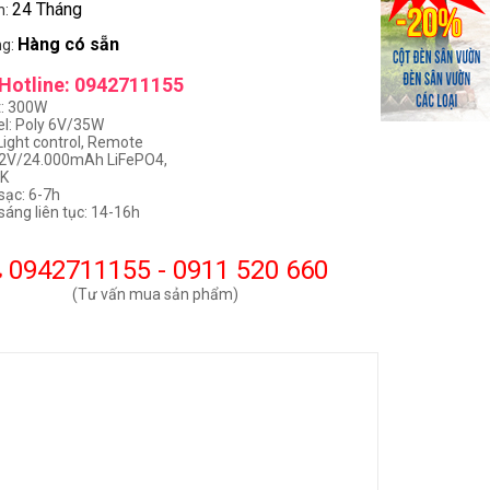
24 Tháng
h:
Hàng có sẵn
ng:
Hotline: 0942711155
t: 300W
el: Poly 6V/35W
Light control, Remote
3.2V/24.000mAh LiFePO4,
0K
sạc: 6-7h
sáng liên tục: 14-16h
0942711155 - 0911 520 660
(Tư vấn mua sản phẩm)