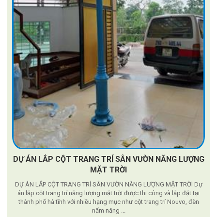
DỰ ÁN LẮP CỘT TRANG TRÍ SÂN VƯỜN NĂNG LƯỢNG
MẶT TRỜI
DỰ ÁN LẮP CỘT TRANG TRÍ SÂN VƯỜN NĂNG LƯỢNG MẶT TRỜI Dự
án lắp cột trang trí năng lượng mặt trời được thi công và lắp đặt tại
thành phố hà tĩnh với nhiều hạng mục như cột trang trí Nouvo, đèn
nấm năng ...