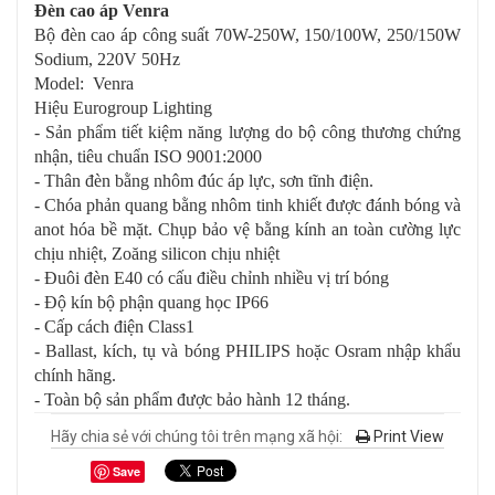
Đèn cao áp Venra
Bộ đèn cao áp công suất 70W-250W, 150/100W, 250/150W
Sodium, 220V 50Hz
Model: Venra
Hiệu Eurogroup Lighting
- Sản phẩm tiết kiệm năng lượng do bộ công thương chứng
nhận, tiêu chuẩn ISO 9001:2000
- Thân đèn bằng nhôm đúc áp lực, sơn tĩnh điện.
- Chóa phản quang bằng nhôm tinh khiết được đánh bóng và
anot hóa bề mặt. Chụp bảo vệ bằng kính an toàn cường lực
chịu nhiệt, Zoăng silicon chịu nhiệt
- Đuôi đèn E40 có cấu điều chỉnh nhiều vị trí bóng
- Độ kín bộ phận quang học IP66
- Cấp cách điện Class1
- Ballast, kích, tụ và bóng PHILIPS hoặc Osram nhập khẩu
chính hãng.
- Toàn bộ sản phẩm được bảo hành 12 tháng.
Hãy chia sẻ với chúng tôi trên mạng xã hội:
Print View
Save