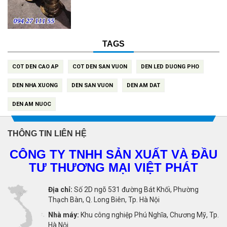
TAGS
COT DEN CAO AP
COT DEN SAN VUON
DEN LED DUONG PHO
DEN NHA XUONG
DEN SAN VUON
DEN AM DAT
DEN AM NUOC
THÔNG TIN LIÊN HỆ
CÔNG TY TNHH SẢN XUẤT VÀ ĐẦU
TƯ THƯƠNG MẠI VIỆT PHÁT
Địa chỉ:
Số 2D ngõ 531 đường Bát Khối, Phường
Thạch Bàn, Q. Long Biên, Tp. Hà Nội
Nhà máy:
Khu công nghiệp Phú Nghĩa, Chương Mỹ, Tp.
Hà Nội