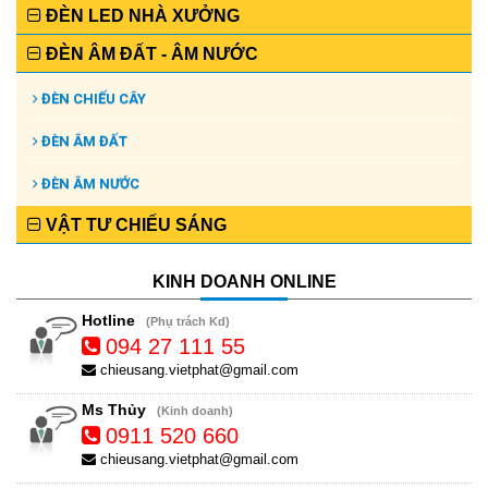
ĐÈN LED NHÀ XƯỞNG
ĐÈN ÂM ĐẤT - ÂM NƯỚC
ĐÈN CHIẾU CÂY
ĐÈN ÂM ĐẤT
ĐÈN ÂM NƯỚC
VẬT TƯ CHIẾU SÁNG
KINH DOANH ONLINE
Hotline
(Phụ trách Kd)
094 27 111 55
chieusang.vietphat@gmail.com
Ms Thủy
(Kinh doanh)
0911 520 660
chieusang.vietphat@gmail.com