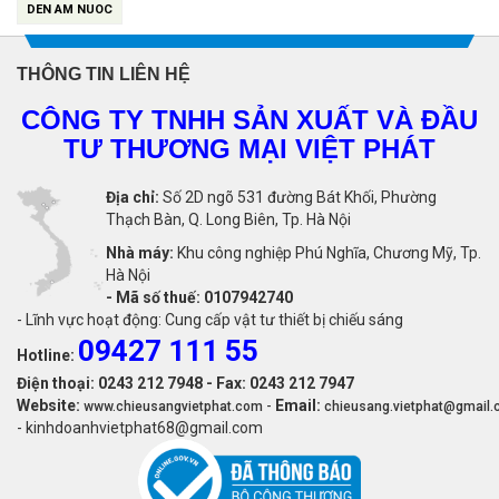
DEN AM NUOC
THÔNG TIN LIÊN HỆ
CÔNG TY TNHH SẢN XUẤT VÀ ĐẦU
TƯ THƯƠNG MẠI VIỆT PHÁT
Địa chỉ:
Số 2D ngõ 531 đường Bát Khối, Phường
Thạch Bàn, Q. Long Biên, Tp. Hà Nội
Nhà máy:
Khu công nghiệp Phú Nghĩa, Chương Mỹ, Tp.
Hà Nội
-
Mã số thuế: 0107942740
- Lĩnh vực hoạt động: Cung cấp vật tư thiết bị chiếu sáng
09427 111 55
Hotline:
Điện thoại: 0243 212 7948 - Fax: 0243 212 7947
Website:
-
Email:
www.chieusangvietphat.com
chieusang.vietphat@gmail
- kinhdoanhvietphat68@gmail.com