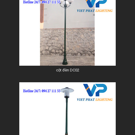
cột đèn DC02