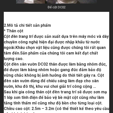
Đế cột DC02
2.Mô tả chi tiết sản phẩm
* Thân cột
Cột đèn trang trí
được sản xuất dựa trên máy móc và dây
chuyền công nghệ hiện đại được nhập khẩu từ nước
ngoài.Khâu chọn vật liệu cũng được chúng tôi rất quan
tâm đến.Sản phẩm của chúng tôi cam kết đạt chất
lượng cao.
Cột đèn sân vườn DC02
thân được làm bằng nhôm đúc,
đế được làm bằng nhôm hoặc gang đúc đảm bảo độ
vững chắc không bị ảnh hưởng do thời tiết gây ra.
Cột
đèn sân vườn
dùng để chiếu sáng làm đẹp cho sân
vườn, khu đô thị, khu vui chơi giải trí công cộng …
Sau khi gia công thân
cột đèn trang trí
sẽ được sơn mạ
1 lớp sơn tĩnh điện để bảo vệ bề mặt cột cũng như làm
tăng tính thẩm mĩ cũng như độ bền cho từng loại cột.
Chiều cao cột: 2.5m – 3.2m (có thể thiết kế theo yêu cầu