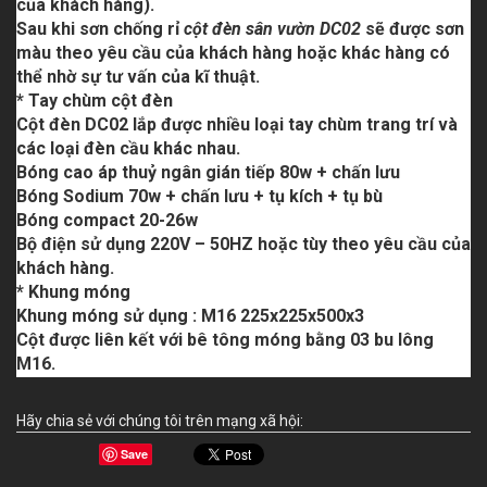
của khách hàng).
Sau khi sơn chống rỉ
cột đèn sân vườn DC02
sẽ được sơn
màu theo yêu cầu của khách hàng hoặc khác hàng có
thể nhờ sự tư vấn của kĩ thuật.
* Tay chùm cột đèn
Cột đèn DC02
lắp được nhiều loại
tay chùm trang trí
và
các loại đèn cầu khác nhau.
Bóng cao áp thuỷ ngân gián tiếp 80w + chấn lưu
Bóng Sodium 70w + chấn lưu + tụ kích + tụ bù
Bóng compact 20-26w
Bộ điện sử dụng 220V – 50HZ hoặc tùy theo yêu cầu của
khách hàng.
* Khung móng
Khung móng sử dụng : M16 225x225x500x3
Cột được liên kết với bê tông móng bằng 03 bu lông
M16.
Hãy chia sẻ với chúng tôi trên mạng xã hội:
Save