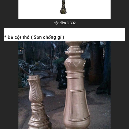
cột đèn DC02
* Đế cột thô ( Sơn chống gỉ )