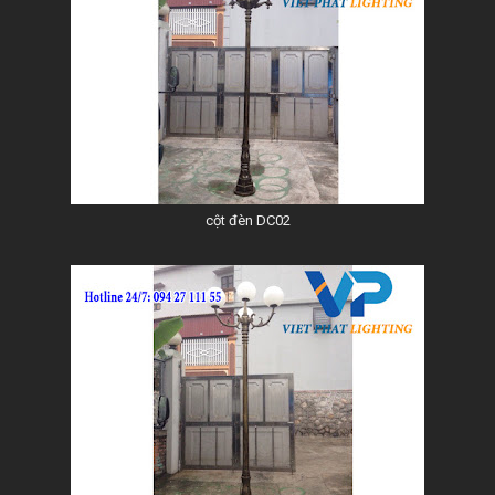
cột đèn DC02