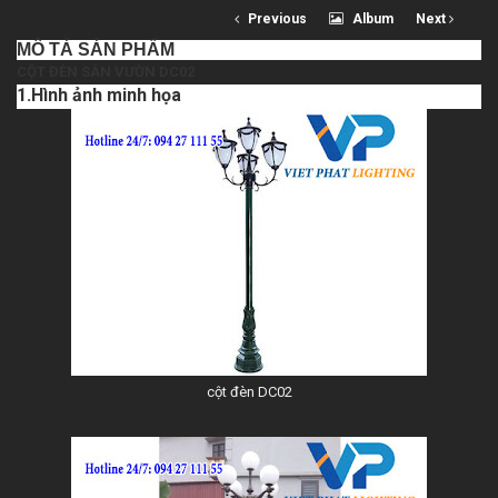
Previous
Album
Next
MÔ TẢ SẢN PHẨM
CỘT ĐÈN SÂN VƯỜN DC02
1.Hình ảnh minh họa
cột đèn DC02