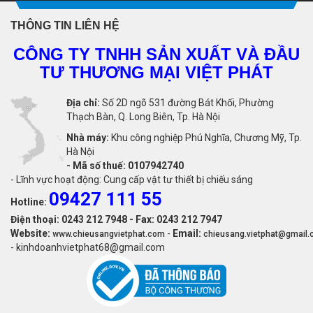
THÔNG TIN LIÊN HỆ
CÔNG TY TNHH SẢN XUẤT VÀ ĐẦU
TƯ THƯƠNG MẠI VIỆT PHÁT
Địa chỉ:
Số 2D ngõ 531 đường Bát Khối, Phường
Thạch Bàn, Q. Long Biên, Tp. Hà Nội
Nhà máy:
Khu công nghiệp Phú Nghĩa, Chương Mỹ, Tp.
Hà Nội
-
Mã số thuế: 0107942740
- Lĩnh vực hoạt động: Cung cấp vật tư thiết bị chiếu sáng
09427 111 55
Hotline:
Điện thoại: 0243 212 7948 - Fax: 0243 212 7947
Website:
-
Email:
www.chieusangvietphat.com
chieusang.vietphat@gmail
- kinhdoanhvietphat68@gmail.com