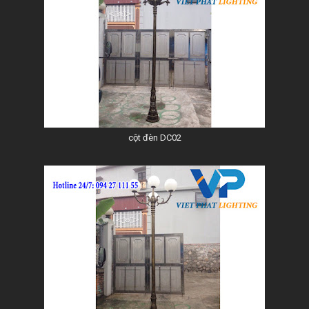
cột đèn DC02