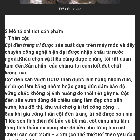
Đế cột DC02
2.Mô tả chi tiết sản phẩm
* Thân cột
Cột đèn trang trí
được sản xuất dựa trên máy móc và dây
chuyền công nghệ hiện đại được nhập khẩu từ nước
ngoài.Khâu chọn vật liệu cũng được chúng tôi rất quan
tâm đến.Sản phẩm của chúng tôi cam kết đạt chất
lượng cao.
Cột đèn sân vườn DC02
thân được làm bằng nhôm đúc,
đế được làm bằng nhôm hoặc gang đúc đảm bảo độ
vững chắc không bị ảnh hưởng do thời tiết gây ra.
Cột
đèn sân vườn
dùng để chiếu sáng làm đẹp cho sân
vườn, khu đô thị, khu vui chơi giải trí công cộng …
Sau khi gia công thân
cột đèn trang trí
sẽ được sơn mạ
1 lớp sơn tĩnh điện để bảo vệ bề mặt cột cũng như làm
tăng tính thẩm mĩ cũng như độ bền cho từng loại cột.
Chiều cao cột: 2.5m – 3.2m (có thể thiết kế theo yêu cầu