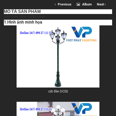
Previous
Album
Next
MÔ TẢ SẢN PHẨM
CỘT ĐÈN SÂN VƯỜN DC02
1.Hình ảnh minh họa
cột đèn DC02