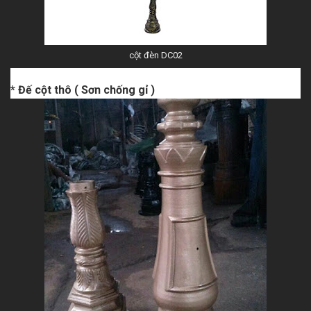
cột đèn DC02
* Đế cột thô ( Sơn chống gỉ )