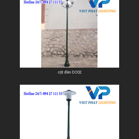
cột đèn DC02