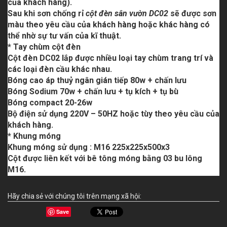
của khách hàng).
Sau khi sơn chống rỉ
cột đèn sân vườn DC02
sẽ được sơn
màu theo yêu cầu của khách hàng hoặc khác hàng có
thể nhờ sự tư vấn của kĩ thuật.
* Tay chùm cột đèn
Cột đèn DC02
lắp được nhiều loại
tay chùm trang trí
và
các loại đèn cầu khác nhau.
Bóng cao áp thuỷ ngân gián tiếp 80w + chấn lưu
Bóng Sodium 70w + chấn lưu + tụ kích + tụ bù
Bóng compact 20-26w
Bộ điện sử dụng 220V – 50HZ hoặc tùy theo yêu cầu của
khách hàng.
* Khung móng
Khung móng sử dụng : M16 225x225x500x3
Cột được liên kết với bê tông móng bằng 03 bu lông
M16.
Hãy chia sẻ với chúng tôi trên mạng xã hội:
Save