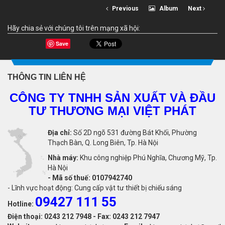
Previous
Album
Next
Hãy chia sẻ với chúng tôi trên mạng xã hội:
Save
THÔNG TIN LIÊN HỆ
CÔNG TY TNHH SẢN XUẤT VÀ ĐẦU
TƯ THƯƠNG MẠI VIỆT PHÁT
Địa chỉ:
Số 2D ngõ 531 đường Bát Khối, Phường
Thạch Bàn, Q. Long Biên, Tp. Hà Nội
Nhà máy:
Khu công nghiệp Phú Nghĩa, Chương Mỹ, Tp.
Hà Nội
-
Mã số thuế: 0107942740
- Lĩnh vực hoạt động: Cung cấp vật tư thiết bị chiếu sáng
09427 111 55
Hotline:
Điện thoại: 0243 212 7948 - Fax: 0243 212 7947