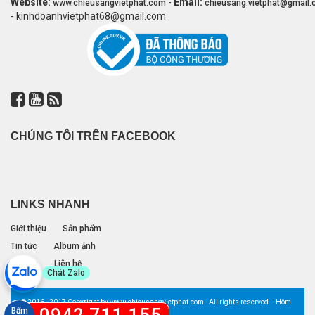
Website:
-
Email:
www.chieusangvietphat.com
chieusang.vietphat@gmail
- kinhdoanhvietphat68@gmail.com
CHÚNG TÔI TRÊN FACEBOOK
LINKS NHANH
Giới thiệu
Sản phẩm
Tin tức
Album ảnh
Đối tác
Liên hệ
Chát Zalo
© 2016 - 2017 Copyright by www.chieusangvietphat.com - All rights reserved. - Hôm
nay: 0 lượt
Bấm