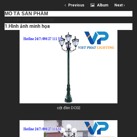
Previous
Album
Next
MÔ TẢ SẢN PHẨM
CỘT ĐÈN SÂN VƯỜN DC02
1.Hình ảnh minh họa
cột đèn DC02