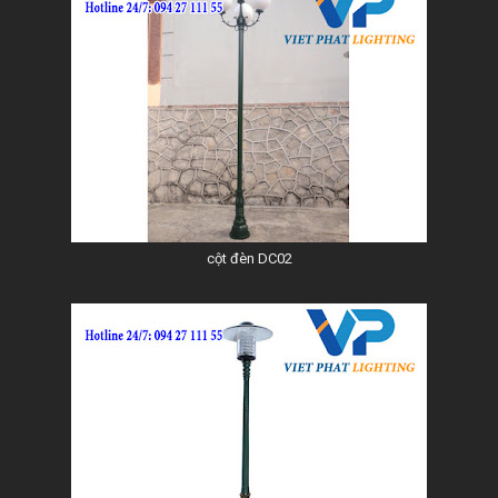
cột đèn DC02