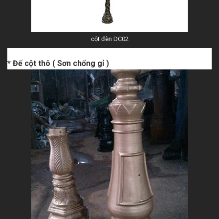
cột đèn DC02
* Đế cột thô ( Sơn chống gỉ )