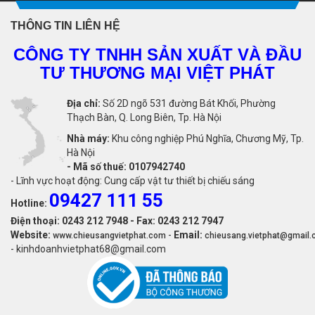
THÔNG TIN LIÊN HỆ
CÔNG TY TNHH SẢN XUẤT VÀ ĐẦU
TƯ THƯƠNG MẠI VIỆT PHÁT
Địa chỉ:
Số 2D ngõ 531 đường Bát Khối, Phường
Thạch Bàn, Q. Long Biên, Tp. Hà Nội
Nhà máy:
Khu công nghiệp Phú Nghĩa, Chương Mỹ, Tp.
Hà Nội
-
Mã số thuế: 0107942740
- Lĩnh vực hoạt động: Cung cấp vật tư thiết bị chiếu sáng
09427 111 55
Hotline:
Điện thoại: 0243 212 7948 - Fax: 0243 212 7947
Website:
-
Email:
www.chieusangvietphat.com
chieusang.vietphat@gmail
- kinhdoanhvietphat68@gmail.com