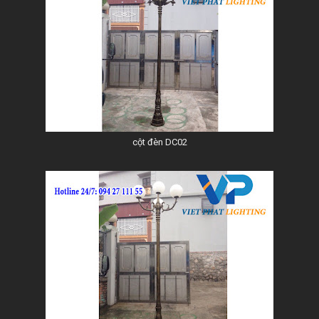
cột đèn DC02