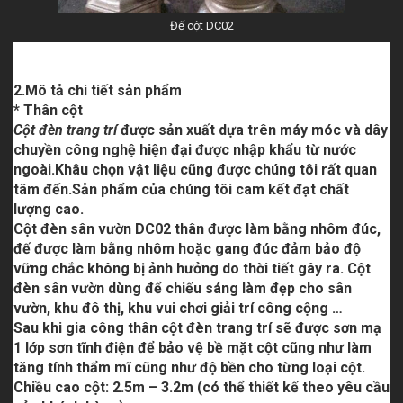
Đế cột DC02
2.Mô tả chi tiết sản phẩm
* Thân cột
Cột đèn trang trí
được sản xuất dựa trên máy móc và dây
chuyền công nghệ hiện đại được nhập khẩu từ nước
ngoài.Khâu chọn vật liệu cũng được chúng tôi rất quan
tâm đến.Sản phẩm của chúng tôi cam kết đạt chất
lượng cao.
Cột đèn sân vườn DC02
thân được làm bằng nhôm đúc,
đế được làm bằng nhôm hoặc gang đúc đảm bảo độ
vững chắc không bị ảnh hưởng do thời tiết gây ra.
Cột
đèn sân vườn
dùng để chiếu sáng làm đẹp cho sân
vườn, khu đô thị, khu vui chơi giải trí công cộng …
Sau khi gia công thân
cột đèn trang trí
sẽ được sơn mạ
1 lớp sơn tĩnh điện để bảo vệ bề mặt cột cũng như làm
tăng tính thẩm mĩ cũng như độ bền cho từng loại cột.
Chiều cao cột: 2.5m – 3.2m (có thể thiết kế theo yêu cầu