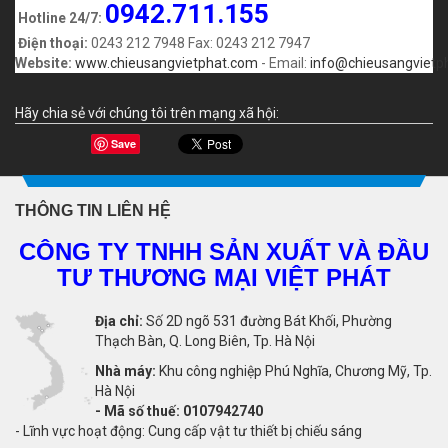
0942.711.155
Hotline 24/7:
Điện thoại:
0243 212 7948 Fax: 0243 212 7947
Website:
www.chieusangvietphat.com
- Email:
info@chieusangvietp
Hãy chia sẻ với chúng tôi trên mạng xã hội:
Save
THÔNG TIN LIÊN HỆ
CÔNG TY TNHH SẢN XUẤT VÀ ĐẦU
TƯ THƯƠNG MẠI VIỆT PHÁT
Địa chỉ:
Số 2D ngõ 531 đường Bát Khối, Phường
Thạch Bàn, Q. Long Biên, Tp. Hà Nội
Nhà máy:
Khu công nghiệp Phú Nghĩa, Chương Mỹ, Tp.
Hà Nội
-
Mã số thuế: 0107942740
- Lĩnh vực hoạt động: Cung cấp vật tư thiết bị chiếu sáng