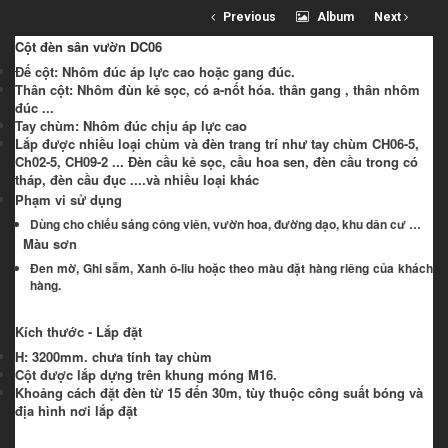
Previous
Album
Next
Cột đèn sân vườn DC06
Đế cột: Nhôm đúc áp lực cao hoặc gang đúc.
Thân cột: Nhôm đùn kẻ sọc, có a-nốt hóa. thân gang , thân nhôm
đúc ...
Tay chùm: Nhôm đúc chịu áp lực cao
Lắp được nhiều loại chùm và đèn trang trí như tay chùm CH06-5,
Ch02-5, CH09-2 ... Đèn cầu kẻ sọc, cầu hoa sen, đèn cầu trong có
tháp, đèn cầu đục ....và nhiều loại khác
Phạm vi sử dụng
Dùng cho chiếu sáng công viên, vườn hoa, đường dạo, khu dân cư …
Màu sơn
Đen mờ, Ghi sẫm, Xanh ô-liu hoặc theo màu đặt hàng riêng của khách
hàng.
Kích thước - Lắp đặt
H: 3200mm. chưa tính tay chùm
Cột được lắp dựng trên khung móng M16.
Khoảng cách đặt đèn từ 15 đến 30m, tùy thuộc công suất bóng và
địa hình nơi lắp đặt