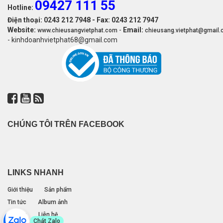
09427 111 55
Hotline:
Điện thoại: 0243 212 7948 - Fax: 0243 212 7947
Website:
-
Email:
www.chieusangvietphat.com
chieusang.vietphat@gmail
- kinhdoanhvietphat68@gmail.com
CHÚNG TÔI TRÊN FACEBOOK
LINKS NHANH
Giới thiệu
Sản phẩm
Tin tức
Album ảnh
Đối tác
Liên hệ
Chát Zalo