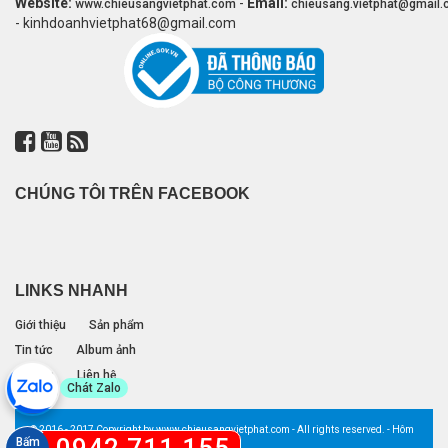
Website:
-
Email:
www.chieusangvietphat.com
chieusang.vietphat@gmail
- kinhdoanhvietphat68@gmail.com
CHÚNG TÔI TRÊN FACEBOOK
LINKS NHANH
Giới thiệu
Sản phẩm
Tin tức
Album ảnh
Đối tác
Liên hệ
Chát Zalo
© 2016 - 2017 Copyright by www.chieusangvietphat.com - All rights reserved. - Hôm
nay: 0 lượt
Bấm