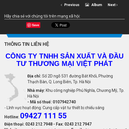
Previous
Album
Next
Hãy chia sẻ với chúng tôi trên mạng xã hội:
Save
THÔNG TIN LIÊN HỆ
CÔNG TY TNHH SẢN XUẤT VÀ ĐẦU
TƯ THƯƠNG MẠI VIỆT PHÁT
Địa chỉ:
Số 2D ngõ 531 đường Bát Khối, Phường
Thạch Bàn, Q. Long Biên, Tp. Hà Nội
Nhà máy:
Khu công nghiệp Phú Nghĩa, Chương Mỹ, Tp.
Hà Nội
-
Mã số thuế: 0107942740
- Lĩnh vực hoạt động: Cung cấp vật tư thiết bị chiếu sáng
09427 111 55
Hotline:
Điện thoại: 0243 212 7948 - Fax: 0243 212 7947